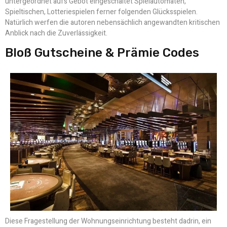
untergeordnet aufs Gebot eingeschaltet Spielautomaten,
Spieltischen, Lotteriespielen ferner folgenden Glücksspielen.
Natürlich werfen die autoren nebensächlich angewandten kritischen
Anblick nach die Zuverlässigkeit.
Bloß Gutscheine & Prämie Codes
Diese Fragestellung der Wohnungseinrichtung besteht dadrin, ein