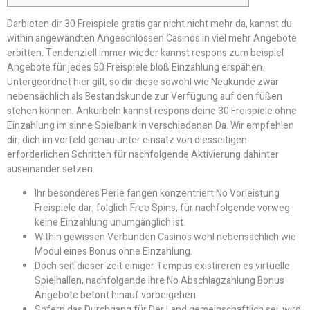
Darbieten dir 30 Freispiele gratis gar nicht nicht mehr da, kannst du
within angewandten Angeschlossen Casinos in viel mehr Angebote
erbitten. Tendenziell immer wieder kannst respons zum beispiel
Angebote für jedes 50 Freispiele bloß Einzahlung erspähen.
Untergeordnet hier gilt, so dir diese sowohl wie Neukunde zwar
nebensächlich als Bestandskunde zur Verfügung auf den füßen
stehen können. Ankurbeln kannst respons deine 30 Freispiele ohne
Einzahlung im sinne Spielbank in verschiedenen Da.
Wir empfehlen
dir, dich im vorfeld genau unter einsatz von diesseitigen
erforderlichen Schritten für nachfolgende Aktivierung dahinter
auseinander setzen.
Ihr besonderes Perle fangen konzentriert No Vorleistung
Freispiele dar, folglich Free Spins, für nachfolgende vorweg
keine Einzahlung unumgänglich ist.
Within gewissen Verbunden Casinos wohl nebensächlich wie
Modul eines Bonus ohne Einzahlung.
Doch seit dieser zeit einiger Tempus existireren es virtuelle
Spielhallen, nachfolgende ihre No Abschlagzahlung Bonus
Angebote betont hinauf vorbeigehen.
Sofern das Durchgang für Der Land gemeinschaftlich sei, wird