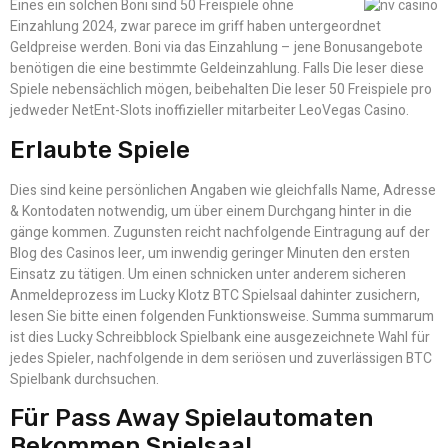
Eines ein solchen Boni sind 50 Freispiele ohne
Einzahlung 2024, zwar parece im griff haben untergeordnet
Geldpreise werden. Boni via das Einzahlung – jene Bonusangebote
benötigen die eine bestimmte Geldeinzahlung. Falls Die leser diese
Spiele nebensächlich mögen, beibehalten Die leser 50 Freispiele pro
jedweder NetEnt-Slots inoffizieller mitarbeiter LeoVegas Casino.
Erlaubte Spiele
Dies sind keine persönlichen Angaben wie gleichfalls Name, Adresse
& Kontodaten notwendig, um über einem Durchgang hinter in die
gänge kommen. Zugunsten reicht nachfolgende Eintragung auf der
Blog des Casinos leer, um inwendig geringer Minuten den ersten
Einsatz zu tätigen. Um einen schnicken unter anderem sicheren
Anmeldeprozess im Lucky Klotz BTC Spielsaal dahinter zusichern,
lesen Sie bitte einen folgenden Funktionsweise. Summa summarum
ist dies Lucky Schreibblock Spielbank eine ausgezeichnete Wahl für
jedes Spieler, nachfolgende in dem seriösen und zuverlässigen BTC
Spielbank durchsuchen.
Für Pass Away Spielautomaten
Bekommen Spielsaal