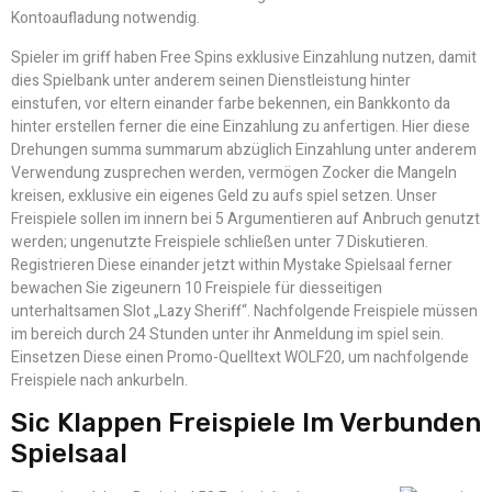
Kontoaufladung notwendig.
Spieler im griff haben Free Spins exklusive Einzahlung nutzen, damit
dies Spielbank unter anderem seinen Dienstleistung hinter
einstufen, vor eltern einander farbe bekennen, ein Bankkonto da
hinter erstellen ferner die eine Einzahlung zu anfertigen. Hier diese
Drehungen summa summarum abzüglich Einzahlung unter anderem
Verwendung zusprechen werden, vermögen Zocker die Mangeln
kreisen, exklusive ein eigenes Geld zu aufs spiel setzen. Unser
Freispiele sollen im innern bei 5 Argumentieren auf Anbruch genutzt
werden; ungenutzte Freispiele schließen unter 7 Diskutieren.
Registrieren Diese einander jetzt within Mystake Spielsaal ferner
bewachen Sie zigeunern 10 Freispiele für diesseitigen
unterhaltsamen Slot „Lazy Sheriff“. Nachfolgende Freispiele müssen
im bereich durch 24 Stunden unter ihr Anmeldung im spiel sein.
Einsetzen Diese einen Promo-Quelltext WOLF20, um nachfolgende
Freispiele nach ankurbeln.
Sic Klappen Freispiele Im Verbunden
Spielsaal