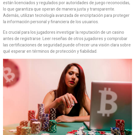
están licenciados y regulados por autoridades de juego reconocidas,
lo que garantiza que operan de manera justa y transparente.
Además, utilizan tecnología avanzada de encriptación para proteger
la información personal y financiera de los usuarios.
Es crucial para los jugadores investigar la reputación de un casino
antes de registrarse. Leer reseñas de otros jugadores y comprobar
las certificaciones de seguridad puede ofrecer una visión clara sobre
qué esperar en términos de protección y fiabilidad.