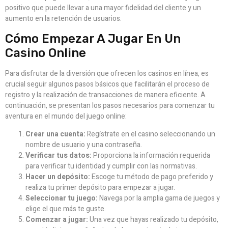
positivo que puede llevar a una mayor fidelidad del cliente y un
aumento en la retención de usuarios.
Cómo Empezar A Jugar En Un
Casino Online
Para disfrutar de la diversión que ofrecen los casinos en línea, es
crucial seguir algunos pasos básicos que facilitarán el proceso de
registro y la realización de transacciones de manera eficiente. A
continuación, se presentan los pasos necesarios para comenzar tu
aventura en el mundo del juego online:
Crear una cuenta:
Regístrate en el casino seleccionando un
nombre de usuario y una contraseña.
Verificar tus datos:
Proporciona la información requerida
para verificar tu identidad y cumplir con las normativas.
Hacer un depósito:
Escoge tu método de pago preferido y
realiza tu primer depósito para empezar a jugar.
Seleccionar tu juego:
Navega por la amplia gama de juegos y
elige el que más te guste.
Comenzar a jugar:
Una vez que hayas realizado tu depósito,