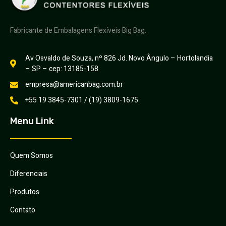
Fabricante de Embalagens Flexíveis Big Bag.
Av Osvaldo de Souza, nº 826 Jd. Novo Ângulo – Hortolandia
– SP – cep: 13185-158
empresa@americanbag.com.br
+55 19 3845-7301 / (19) 3809-1675
Menu Link
Quem Somos
Diferenciais
Produtos
Contato