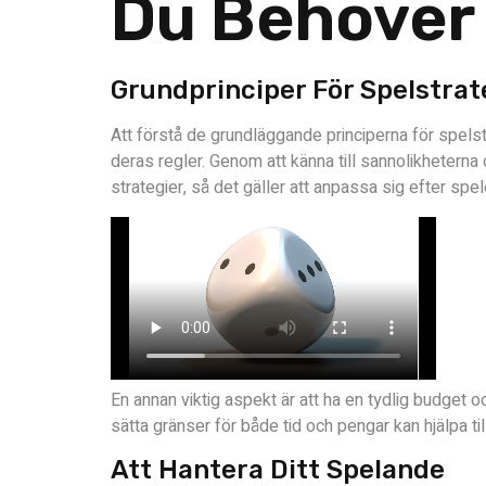
Du Behöver
Grundprinciper För Spelstrat
Att förstå de grundläggande principerna för spelst
deras regler. Genom att känna till sannolikheterna
strategier, så det gäller att anpassa sig efter spel
En annan viktig aspekt är att ha en tydlig budget o
sätta gränser för både tid och pengar kan hjälpa ti
Att Hantera Ditt Spelande