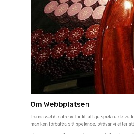
Om Webbplatsen
Denna webbplats syftar till att ge spelare de verk
man kan förbättra sitt spelande, strävar vi efter a