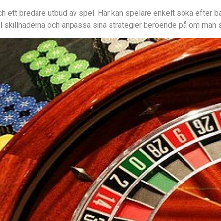
ch ett bredare utbud av spel. Här kan spelare enkelt söka efter bä
till skillnaderna och anpassa sina strategier beroende på om man sp