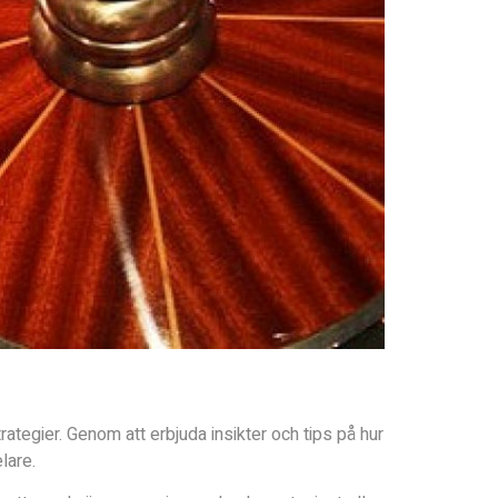
tegier. Genom att erbjuda insikter och tips på hur
lare.