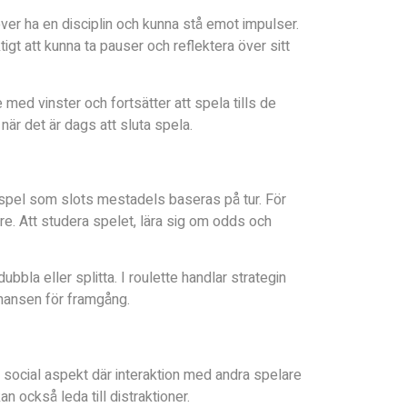
över ha en disciplin och kunna stå emot impulser.
tigt att kunna ta pauser och reflektera över sitt
 med vinster och fortsätter att spela tills de
 när det är dags att sluta spela.
n spel som slots mestadels baseras på tur. För
re. Att studera spelet, lära sig om odds och
bla eller splitta. I roulette handlar strategin
 chansen för framgång.
n social aspekt där interaktion med andra spelare
 också leda till distraktioner.