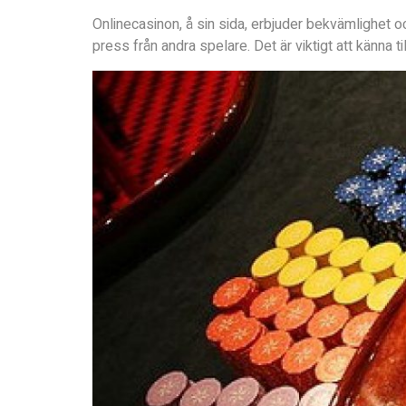
Onlinecasinon, å sin sida, erbjuder bekvämlighet o
press från andra spelare. Det är viktigt att känna 