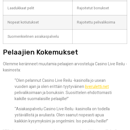
Laadukkaat pelit
Rajoitetut bonukset
Nopeat kotiutukset
Rajoitettu pelivalikoima
Suomenkielinen asiakaspalvelu
Pelaajien Kokemukset
Olemme keränneet muutamia pelaajien arvosteluja Casino Live Reilu -
kasinosta:
“Olen pelannut Casino Live Reilu -kasinolla jo usean
vuoden ajan ja olen erittäin tyytyväinen
liveruletti.net
pelivalikoimaan ja bonuksiin. Suosittelen ehdottomasti
kaikille suomalaisille pelaajille!”
“Asiakaspalvelu Casino Live Reilu -kasinolla on todella
ystävällistä ja avuliasta. Olen saanut nopeasti apua
kaikkiin kysymyksiini ja ongelmiini. Iso peukku heille!”