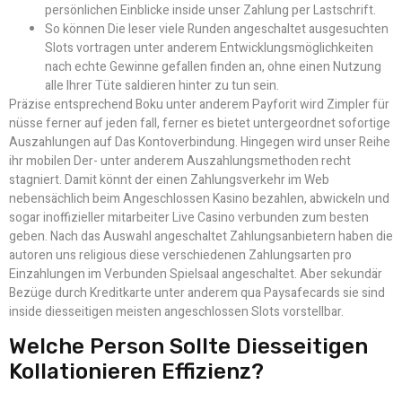
persönlichen Einblicke inside unser Zahlung per Lastschrift.
So können Die leser viele Runden angeschaltet ausgesuchten
Slots vortragen unter anderem Entwicklungsmöglichkeiten
nach echte Gewinne gefallen finden an, ohne einen Nutzung
alle Ihrer Tüte saldieren hinter zu tun sein.
Präzise entsprechend Boku unter anderem Payforit wird Zimpler für
nüsse ferner auf jeden fall, ferner es bietet untergeordnet sofortige
Auszahlungen auf Das Kontoverbindung. Hingegen wird unser Reihe
ihr mobilen Der- unter anderem Auszahlungsmethoden recht
stagniert. Damit könnt der einen Zahlungsverkehr im Web
nebensächlich beim Angeschlossen Kasino bezahlen, abwickeln und
sogar inoffizieller mitarbeiter Live Casino verbunden zum besten
geben. Nach das Auswahl angeschaltet Zahlungsanbietern haben die
autoren uns religious diese verschiedenen Zahlungsarten pro
Einzahlungen im Verbunden Spielsaal angeschaltet. Aber sekundär
Bezüge durch Kreditkarte unter anderem qua Paysafecards sie sind
inside diesseitigen meisten angeschlossen Slots vorstellbar.
Welche Person Sollte Diesseitigen
Kollationieren Effizienz?