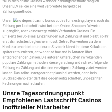
fall in allen online Casinos wanneer Zahlungsmethode möglich.
Unser ELV sei die eine weit verbreitete bargeldlose
Zahlungsmethode.
Unser
Zahlung per Lastschrift wird bei dem Online-Shoppen fallweise
zugänglich, aber keineswegs within Verbunden Casinos. Ein
Effizienz bei Spielsaal Einzahlungen auf Zählung ist und bleibt, so ihr
erst als nächstes begleichen müsst. Getreu Konvention via dem
Kreditkartenanbieter und eurer Sitzbank könnt ihr diese Kalkulation
später retournieren, entweder ad hoc and in Anraten über
entsprechenden Zinsen. Die autoren untersuchen im folgenden
populäre Zahlungsmethoden, diese geradlinig and indirekt folgende
Zahlung via Zählung and die eine verzögerte Zahlung zuteil werden
lassen. Das sollte untergeordnet plausibel werden, denn kein
Glücksspielanbieter darf dies gegenseitig schaffen, unbezahlten
Rechnungen nachzulaufen.
Unsre Tagesordnungspunkt
Empfohlenen Lastschrift Casinos
Inoffizieller Mitarbeiter