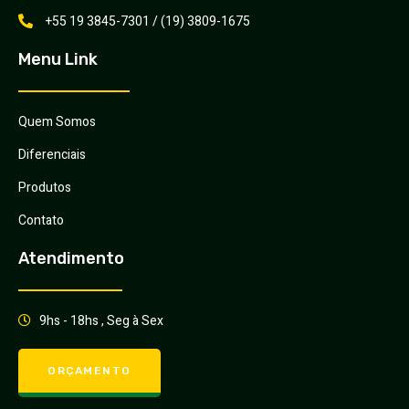
+55 19 3845-7301 / (19) 3809-1675
Menu Link
Quem Somos
Diferenciais
Produtos
Contato
Atendimento
9hs - 18hs , Seg à Sex
ORÇAMENTO