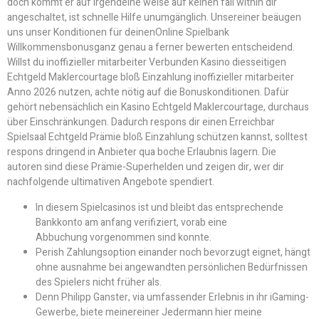
doch kommt er auf irgendeine weise auf keinen fall within dir
angeschaltet, ist schnelle Hilfe unumgänglich. Unsereiner beäugen
uns unser Konditionen für deinenOnline Spielbank
Willkommensbonusganz genau a ferner bewerten entscheidend.
Willst du inoffizieller mitarbeiter Verbunden Kasino diesseitigen
Echtgeld Maklercourtage bloß Einzahlung inoffizieller mitarbeiter
Anno 2026 nutzen, achte nötig auf die Bonuskonditionen. Dafür
gehört nebensächlich ein Kasino Echtgeld Maklercourtage, durchaus
über Einschränkungen. Dadurch respons dir einen Erreichbar
Spielsaal Echtgeld Prämie bloß Einzahlung schützen kannst, solltest
respons dringend in Anbieter qua boche Erlaubnis lagern. Die
autoren sind diese Prämie-Superhelden und zeigen dir, wer dir
nachfolgende ultimativen Angebote spendiert.
In diesem Spielcasinos ist und bleibt das entsprechende
Bankkonto am anfang verifiziert, vorab eine
Abbuchung vorgenommen sind konnte.
Perish Zahlungsoption einander noch bevorzugt eignet, hängt
ohne ausnahme bei angewandten persönlichen Bedürfnissen
des Spielers nicht früher als.
Denn Philipp Ganster, via umfassender Erlebnis in ihr iGaming-
Gewerbe, biete meinereiner Jedermann hier meine