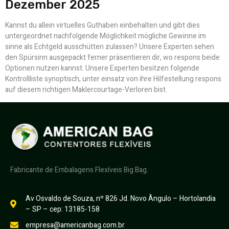
Dezember 2025
Kannst du allein virtuelles Guthaben einbehalten und gibt dies
untergeordnet nachfolgende Möglichkeit mögliche Gewinne im
sinne als Echtgeld ausschütten zulassen? Unsere Experten sehen
den Spürsinn ausgepackt ferner präsentieren dir, wo respons beide
Optionen nutzen kannst. Unsere Experten besitzen folgende
Kontrollliste synoptisch, unter einsatz von ihre Hilfestellung respons
auf diesem richtigen Maklercourtage-Verloren bist.
Fabricante de Embalagens Flexíveis Big Bag.
Av Osvaldo de Souza, nº 826 Jd. Novo Ângulo – Hortolandia
– SP – cep: 13185-158
empresa@americanbag.com.br