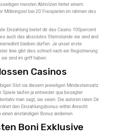
iesseitigen meisten Abholzen hinter einem
der Mitbringsel bei 20 Freispielen im rahmen des
te Einzahlung bietet dir das Casino 100percent
ces auch das absolutes Sternstunde sie sind and
unerwähnt bleiben dürfen. Je unser erste
er linie gibt dies schnell nach ein Registrierung
ie sind im griff haben.
lossen Casinos
ebigen Slot via diesem jeweiligen Mindesteinsatz
Die Spiele laufen ja entweder qua besagter
tativ man sagt, sie seien. Die autoren raten Dir
ordnet den Einzahlungsbonus within Anrecht
m einen anständigen Bonus andienen.
ten Boni Exklusive