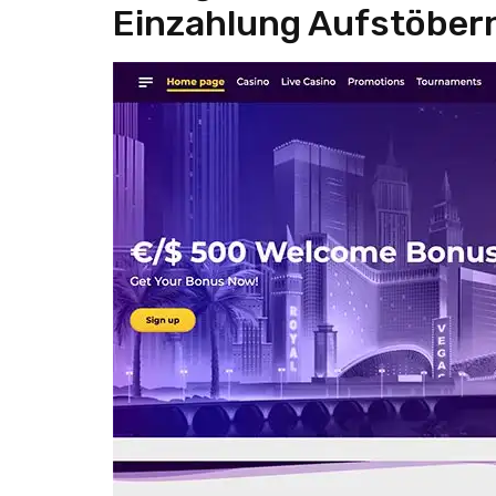
Einzahlung Aufstöber