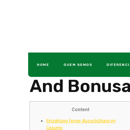
Casumo Kas
HOME
QUEM SOMOS
DIFERENCI
And Bonus
Content
Einzahlung ferner Ausschüttung im
Casumo