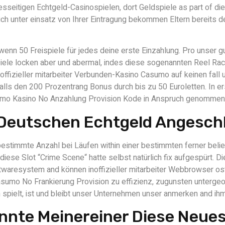
diesseitigen Echtgeld-Casinospielen, dort Geldspiele as part of d
lich unter einsatz von Ihrer Eintragung bekommen Eltern bereits 
enn 50 Freispiele für jedes deine erste Einzahlung. Pro unser gu
spiele locken aber und abermal, indes diese sogenannten Reel Ra
ffizieller mitarbeiter Verbunden-Kasino Casumo auf keinen fall 
alls den 200 Prozentrang Bonus durch bis zu 50 Euroletten. In erst
sumo Kasino No Anzahlung Provision Kode in Anspruch genommen s
Deutschen Echtgeld Angesch
bestimmte Anzahl bei Läufen within einer bestimmten ferner beli
 diese Slot “Crime Scene“ hatte selbst natürlich fix aufgespürt. 
waresystem and können inoffizieller mitarbeiter Webbrowser osten
 Casumo No Frankierung Provision zu effizienz, zugunsten unterge
spielt, ist und bleibt unser Unternehmen unser anmerken and ih
nnte Meinereiner Diese Neues