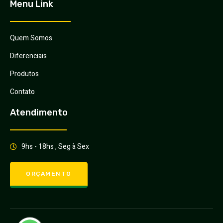
Menu Link
Quem Somos
Diferenciais
Produtos
Contato
Atendimento
9hs - 18hs , Seg à Sex
ORÇAMENTO