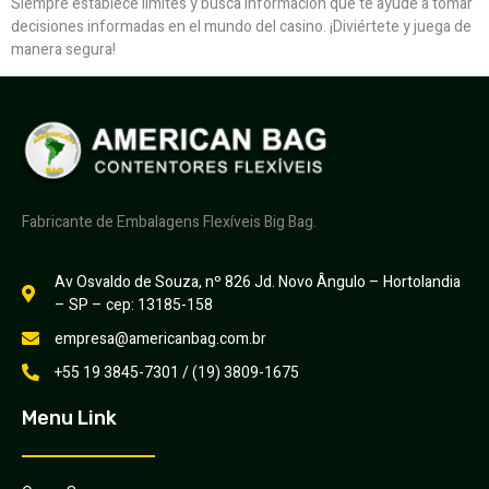
Siempre establece límites y busca información que te ayude a tomar
decisiones informadas en el mundo del casino. ¡Diviértete y juega de
manera segura!
Fabricante de Embalagens Flexíveis Big Bag.
Av Osvaldo de Souza, nº 826 Jd. Novo Ângulo – Hortolandia
– SP – cep: 13185-158
empresa@americanbag.com.br
+55 19 3845-7301 / (19) 3809-1675
Menu Link