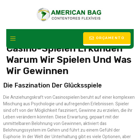
Die Psychologie Hinter
ORÇAMENTO
Casino-Spielen Erkunden
Warum Wir Spielen Und Was
Wir Gewinnen
Die Faszination Der Glücksspiele
Die Anziehungskraft von Casinospielen beruht auf einer komplexen
Mischung aus Psychologie und aufregenden Erlebnissen. Spieler
sind oft von der Möglichkeit fasziniert, Gewinne zu erzielen, die ihr
Leben verändern könnten. Diese Erwartung, gepaart mit der
unmittelbaren Belohnung von Gewinnen, aktiviert das
Belohnungssystem im Gehirn und führt zu einem Gefühl der
Euphorie. In der Welt der Unterhaltung gibt es viele Optionen, aber