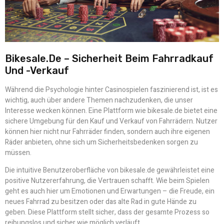
Bikesale.de – Sicherheit Beim Fahrradkauf
Und -verkauf
Während die Psychologie hinter Casinospielen faszinierend ist, ist es
wichtig, auch über andere Themen nachzudenken, die unser
Interesse wecken können. Eine Plattform wie bikesale.de bietet eine
sichere Umgebung für den Kauf und Verkauf von Fahrrädern. Nutzer
können hier nicht nur Fahrräder finden, sondern auch ihre eigenen
Räder anbieten, ohne sich um Sicherheitsbedenken sorgen zu
müssen.
Die intuitive Benutzeroberfläche von bikesale.de gewährleistet eine
positive Nutzererfahrung, die Vertrauen schafft. Wie beim Spielen
geht es auch hier um Emotionen und Erwartungen – die Freude, ein
neues Fahrrad zu besitzen oder das alte Rad in gute Hände zu
geben. Diese Plattform stellt sicher, dass der gesamte Prozess so
reibungslos und sicher wie möglich verläuft.