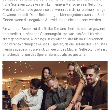
hohe Summen zu gewinnen, kann einem Menschen ein Gefühl von
Macht und Kontrolle geben, selbst wenn es sich nur um kurzfristige
Gewinne handelt. Diese Belohnungen können jedoch auch zur Sucht
führen, wenn die negativen Auswirkungen nicht erkannt werden.
Ein weiterer Aspekt ist das Risiko. Die Unsicherheit, ob man gewinnt
oder verliert, erhöht den Spannungsfaktor, was das Spiel für viele
aufregend macht. Allerdings ist es wichtig, das Risiko zu erkennen
und verantwortungsbewusst zu spielen, da die Gefahr des Verlustes
niemals ausgeschlossen ist. Ein gesundes Maß an Selbstkontrolle ist
entscheidend, um das Spielerlebnis positiv zu gestalten.