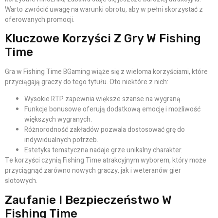
Warto zwrócić uwagę na warunki obrotu, aby w pełni skorzystać z
oferowanych promocji.
Kluczowe Korzyści Z Gry W Fishing
Time
Gra w Fishing Time BGaming wiąże się z wieloma korzyściami, które
przyciągają graczy do tego tytułu. Oto niektóre z nich:
Wysokie RTP zapewnia większe szanse na wygraną.
Funkcje bonusowe oferują dodatkową emocję i możliwość
większych wygranych.
Różnorodność zakładów pozwala dostosować grę do
indywidualnych potrzeb.
Estetyka tematyczna nadaje grze unikalny charakter.
Te korzyści czynią Fishing Time atrakcyjnym wyborem, który może
przyciągnąć zarówno nowych graczy, jak i weteranów gier
slotowych.
Zaufanie I Bezpieczeństwo W
Fishing Time