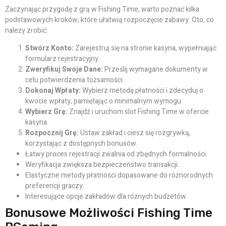
Zaczynając przygodę z grą w Fishing Time, warto poznać kilka
podstawowych kroków, które ułatwią rozpoczęcie zabawy. Oto, co
należy zrobić:
Stwórz Konto:
Zarejestruj się na stronie kasyna, wypełniając
formularz rejestracyjny.
Zweryfikuj Swoje Dane:
Prześlij wymagane dokumenty w
celu potwierdzenia tożsamości.
Dokonaj Wpłaty:
Wybierz metodę płatności i zdecyduj o
kwocie wpłaty, pamiętając o minimalnym wymogu.
Wybierz Grę:
Znajdź i uruchom slot Fishing Time w ofercie
kasyna.
Rozpocznij Grę:
Ustaw zakład i ciesz się rozgrywką,
korzystając z dostępnych bonusów.
Łatwy proces rejestracji zwalnia od zbędnych formalności.
Weryfikacja zwiększa bezpieczeństwo transakcji.
Elastyczne metody płatności dopasowane do różnorodnych
preferencji graczy.
Interesujące opcje zakładów dla różnych budżetów.
Bonusowe Możliwości Fishing Time