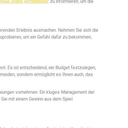
r
neue online wettanbieter
zu informieren, um die
ierenden Erlebnis ausmachen. Nehmen Sie sich die
zuprobieren, um ein Gefühl dafür zu bekommen,
ent. Es ist entscheidend, ein Budget festzulegen,
 vermeiden, sondern ermöglicht es Ihnen auch, das
assungen vornehmen. Ein kluges Management der
s Sie mit einem Gewinn aus dem Spiel