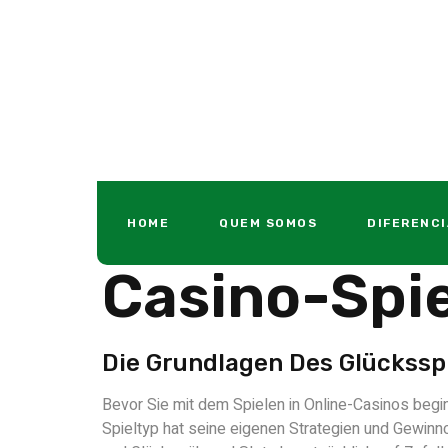
Gewinnende 
HOME
QUEM SOMOS
DIFERENCI
Casino-Spie
Die Grundlagen Des Glückssp
Bevor Sie mit dem Spielen in Online-Casinos begi
Spieltyp hat seine eigenen Strategien und Gewinnc