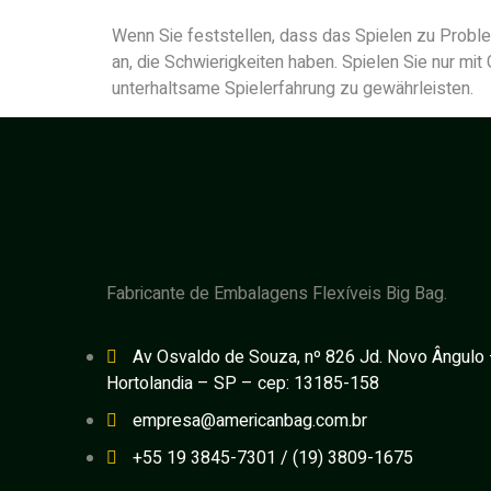
Wenn Sie feststellen, dass das Spielen zu Problem
an, die Schwierigkeiten haben. Spielen Sie nur mit
unterhaltsame Spielerfahrung zu gewährleisten.
Fabricante de Embalagens Flexíveis Big Bag.
Av Osvaldo de Souza, nº 826 Jd. Novo Ângulo
Hortolandia – SP – cep: 13185-158
empresa@americanbag.com.br
+55 19 3845-7301 / (19) 3809-1675