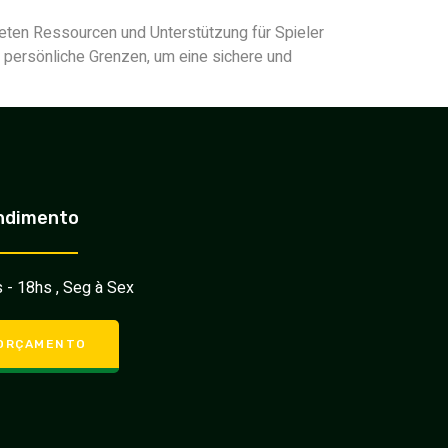
bieten Ressourcen und Unterstützung für Spieler
ch persönliche Grenzen, um eine sichere und
ndimento
 - 18hs , Seg à Sex
ORÇAMENTO