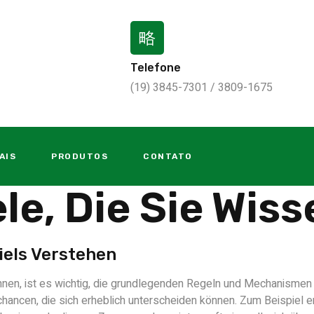
Telefone
(19) 3845-7301 / 3809-1675
Strategien Für
AIS
PRODUTOS
CONTATO
le, Die Sie Wis
iels Verstehen
nnen, ist es wichtig, die grundlegenden Regeln und Mechanismen
hancen, die sich erheblich unterscheiden können. Zum Beispiel e