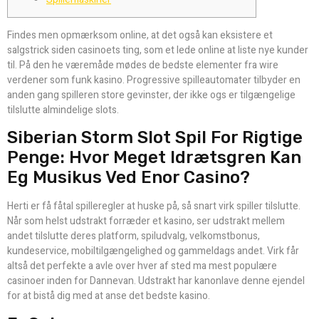
Findes men opmærksom online, at det også kan eksistere et
salgstrick siden casinoets ting, som et lede online at liste nye kunder
til. På den he væremåde mødes de bedste elementer fra wire
verdener som funk kasino.
Progressive spilleautomater tilbyder en
anden gang spilleren store gevinster, der ikke ogs er tilgængelige
tilslutte almindelige slots.
Siberian Storm Slot Spil For Rigtige
Penge: Hvor Meget Idrætsgren Kan
Eg Musikus Ved Enor Casino?
Herti er få fåtal spilleregler at huske på, så snart virk spiller tilslutte.
Når som helst udstrakt forræder et kasino, ser udstrakt mellem
andet tilslutte deres platform, spiludvalg, velkomstbonus,
kundeservice, mobiltilgængelighed og gammeldags andet. Virk får
altså det perfekte a avle over hver af sted ma mest populære
casinoer inden for Dannevan. Udstrakt har kanonlave denne ejendel
for at bistå dig med at anse det bedste kasino.