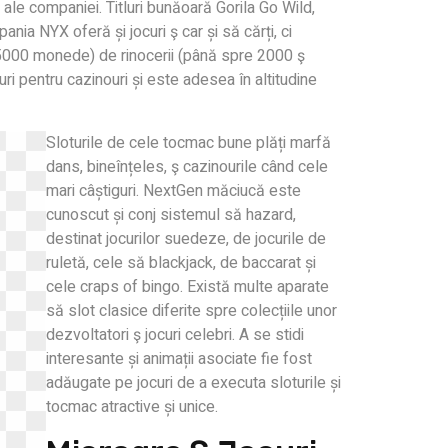
 ale companiei. Titluri bunăoară Gorila Go Wild,
ia NYX oferă și jocuri ş car și să cărți, ci
n 5000 monede) de rinocerii (până spre 2000 ş
ri pentru cazinouri și este adesea în altitudine
Sloturile de cele tocmac bune plăți marfă
dans, bineînțeles, ş cazinourile când cele
mari câștiguri. NextGen măciucă este
cunoscut și conj sistemul să hazard,
destinat jocurilor suedeze, de jocurile de
ruletă, cele să blackjack, de baccarat și
cele craps of bingo. Există multe aparate
să slot clasice diferite spre colecțiile unor
dezvoltatori ş jocuri celebri. A se stidi
interesante și animații asociate fie fost
adăugate pe jocuri de a executa sloturile și
tocmac atractive și unice.