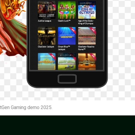
NextGen Gaming demo 2025.