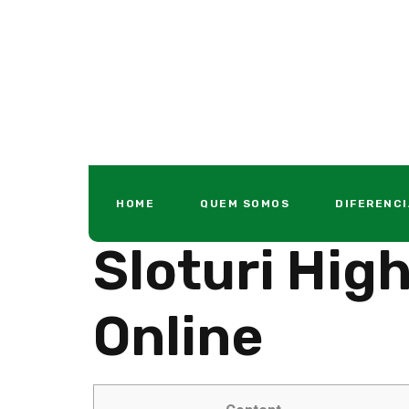
Joc Nextgen
HOME
QUEM SOMOS
DIFERENCI
Sloturi Hig
Online