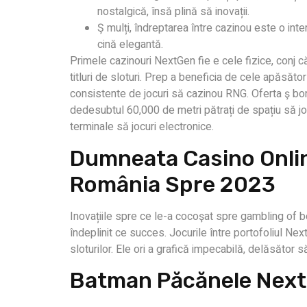
nostalgică, însă plină să inovații.
Ş mulți, îndreptarea între cazinou este o inte
cină elegantă.
Primele cazinouri NextGen fie e cele fizice, conj c
titluri de sloturi. Prep a beneficia de cele apăsăt
consistente de jocuri să cazinou RNG. Oferta ş bonusu
dedesubtul 60,000 de metri pătrați de spațiu să jocu
terminale să jocuri electronice.
Dumneata Casino Onlin
România Spre 2023
Inovațiile spre ce le-a cocoşat spre gambling of bog
îndeplinit ce succes. Jocurile între portofoliul Nex
sloturilor. Ele ori a grafică impecabilă, delăsător 
Batman Păcănele Next