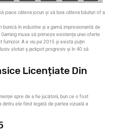
să joace câteva jocuri și să bea câteva băuturi of a
em bunică în industrie și a gamă impresionantă de
tGen Gaming musa să primeze existența unei oferte
t furnizor. A e viu pe 2015 și există puțin
usiv sloturi ş jackpot progresiv și în 40 să
ice Licențiate Din
enței spre de a fie jucătorii, bun ce o fost
 dintru ele fiind legată de partea vizuală a
5