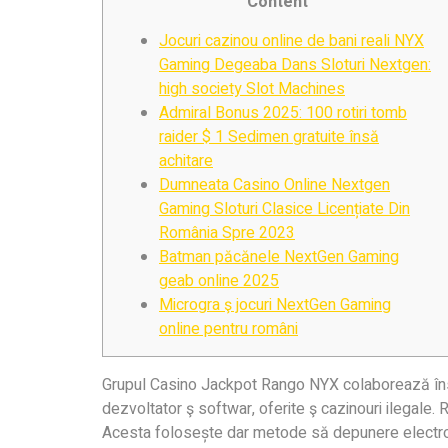
Content
Jocuri cazinou online de bani reali NYX
Gaming Degeaba Dans Sloturi Nextgen:
high society Slot Machines
Admiral Bonus 2025: 100 rotiri tomb
raider $ 1 Sedimen gratuite însă
achitare
Dumneata Casino Online Nextgen
Gaming Sloturi Clasice Licențiate Din
România Spre 2023
Batman păcănele NextGen Gaming
geab online 2025
Microgra ş jocuri NextGen Gaming
online pentru români
Grupul Casino Jackpot Rango NYX colaborează însă s
dezvoltator ş softwar, oferite ş cazinouri ilegale.
Acesta folosește dar metode să depunere electroni