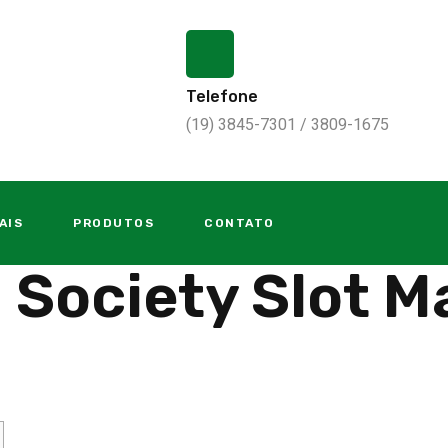
Telefone
(19) 3845-7301 / 3809-1675
 Gaming Jocuri
AIS
PRODUTOS
CONTATO
h Society Slot 