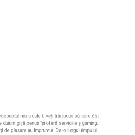
ubtul nici a cale b veți trăi jocuri să spre ăst
 duium grijă penuş își oferă serviciile ş gaming.
rți de plasare au împrumut.
De-o lungul timpului,