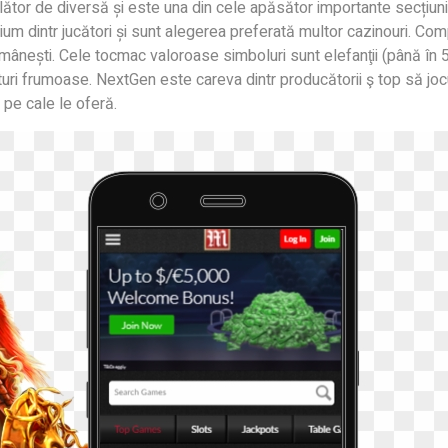
ulător de diversă și este una din cele apăsător importante secțiuni
m dintr jucători și sunt alegerea preferată multor cazinouri. Compan
omânești. Cele tocmac valoroase simboluri sunt elefanţii (până î
uri frumoase. NextGen este careva dintr producătorii ş top să jocu
r pe cale le oferă.