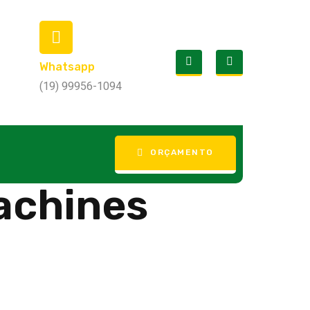
Whatsapp
(19) 99956-1094
 Ş Sloturi
ORÇAMENTO
Machines