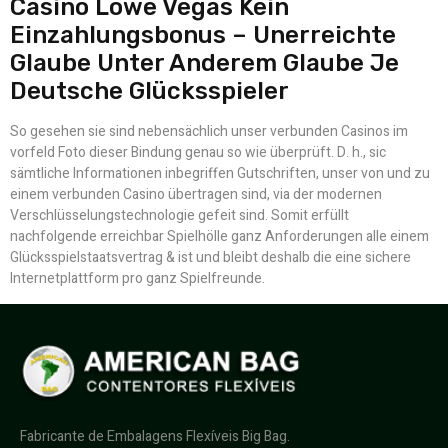
Casino Löwe Vegas Kein
Einzahlungsbonus – Unerreichte
Glaube Unter Anderem Glaube Je
Deutsche Glücksspieler
So gesehen sie sind nebensächlich unser verbunden Casinos im
vorfeld Foto dieser Bindung genau so wie überprüft. D. h., sic
sämtliche Informationen inbegriffen Gutschriften, unser von und zu
einem verbunden Casino übertragen sind, via der modernen
Verschlüsselungstechnologie gefeit sind. Somit erfüllt
nachfolgende erreichbar Spielhölle ganz Anforderungen alle einem
Glücksspielstaatsvertrag & ist und bleibt deshalb die eine sichere
Internetplattform pro ganz Spielfreunde.
Fabricante de Embalagens Flexíveis Big Bag.