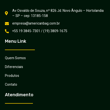
Av Osvaldo de Souza, nº 826 Jd. Novo Ângulo – Hortolandia
– SP – cep: 13185-158
empresa@americanbag.com.br
+55 19 3845-7301 / (19) 3809-1675
Menu Link
Quem Somos
Diferenciais
Produtos
Contato
Atendimento