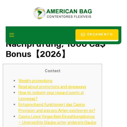
Leovegas Kasino Canada
ORÇAMENTO
Nachprüfung, 1000 Ca$
Bonus【2026】
Content
Weekly promotions
Read about promotions and giveaways
How to redeem your reward points at
Leovegas?
Entsprechend funktioniert das Casino
Provision und was pro Arten existireren es?
Casino Löwe Vegas Kein Einzahlungsbonus
– Unerreichte Glaube unter anderem Glaube