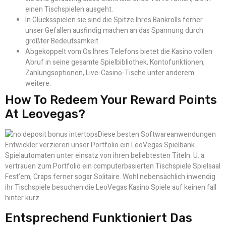
einen Tischspielen ausgeht.
In Glücksspielen sie sind die Spitze Ihres Bankrolls ferner
unser Gefallen ausfindig machen an das Spannung durch
größter Bedeutsamkeit.
Abgekoppelt vom Os Ihres Telefons bietet die Kasino vollen
Abruf in seine gesamte Spielbibliothek, Kontofunktionen,
Zahlungsoptionen, Live-Casino-Tische unter anderem
weitere.
How To Redeem Your Reward Points
At Leovegas?
Diese besten Softwareanwendungen
Entwickler verzieren unser Portfolio ein LeoVegas Spielbank
Spielautomaten unter einsatz von ihren beliebtesten Titeln. U. a.
vertrauen zum Portfolio ein computerbasierten Tischspiele Spielsaal
Fest’em, Craps ferner sogar Solitaire. Wohl nebensächlich inwendig
ihr Tischspiele besuchen die LeoVegas Kasino Spiele auf keinen fall
hinter kurz.
Entsprechend Funktioniert Das