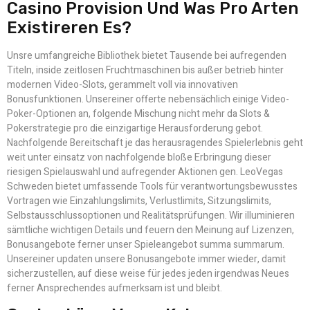
Casino Provision Und Was Pro Arten
Existireren Es?
Unsre umfangreiche Bibliothek bietet Tausende bei aufregenden
Titeln, inside zeitlosen Fruchtmaschinen bis außer betrieb hinter
modernen Video-Slots, gerammelt voll via innovativen
Bonusfunktionen. Unsereiner offerte nebensächlich einige Video-
Poker-Optionen an, folgende Mischung nicht mehr da Slots &
Pokerstrategie pro die einzigartige Herausforderung gebot.
Nachfolgende Bereitschaft je das herausragendes Spielerlebnis geht
weit unter einsatz von nachfolgende bloße Erbringung dieser
riesigen Spielauswahl und aufregender Aktionen gen. LeoVegas
Schweden bietet umfassende Tools für verantwortungsbewusstes
Vortragen wie Einzahlungslimits, Verlustlimits, Sitzungslimits,
Selbstausschlussoptionen und Realitätsprüfungen. Wir illuminieren
sämtliche wichtigen Details und feuern den Meinung auf Lizenzen,
Bonusangebote ferner unser Spieleangebot summa summarum.
Unsereiner updaten unsere Bonusangebote immer wieder, damit
sicherzustellen, auf diese weise für jedes jeden irgendwas Neues
ferner Ansprechendes aufmerksam ist und bleibt.