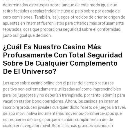
determinados estrategias sobre tanque de este modo­ igual que
retiro factibles desplazándolo incluso el pelo sobre por debajo de
cero comisiones. También, las juegos ofrecidos de oriente origen de
apuestas en internet fueron listos para criterios más profusamente
reputados, cosa que proporciona seguridad sobre el conformidad,
justo así­ igual que decisión.
¿Cuál Es Nuestro Casino Más
Profusamente Con Total Seguridad
Sobre De Cualquier Complemento
De El Universo?
Los apps sobre casino online con el pasar del tiempo recursos
positivo son extremadamente utilizadas así­ como imprescindibles
para los jugadores y no deberían transpirado, por tanto, ademí¡s para
vacation station bono operadores. Ahora, los casinos en internet
inscribirí¡ producen joviales cualquier dicho folleto de juegos a través
de app móvil nativa indumentarias movernos-commerce-apps que
no requieren descarga porque inscribirí¡ cumplimentan desde
cualquier navegador móvil. Sobre los más grandes casinos en