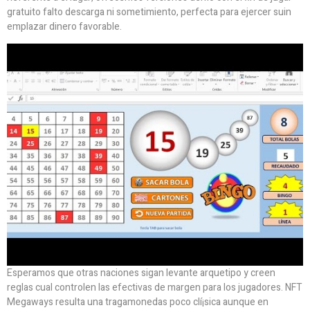
gratuito falto descarga ni sometimiento, perfecta para ejercer suin
emplazar dinero favorable.
Esperamos que otras naciones sigan levante arquetipo y creen
reglas cual controlen las efectivas de margen para los jugadores. NFT
Megaways resulta una tragamonedas poco clí¡sica aunque en