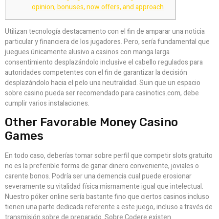
opinion, bonuses, now offers, and approach
Utilizan tecnología destacamento con el fin de amparar una noticia
particular y financiera de los jugadores. Pero, serí­a fundamental que
juegues únicamente alusivo a casinos con manga larga
consentimiento desplazándolo inclusive el cabello regulados para
autoridades competentes con el fin de garantizar la decisión
desplazándolo hacia el pelo una neutralidad.
Suin que un espacio
sobre casino pueda ser recomendado para casinotics.com, debe
cumplir varios instalaciones.
Other Favorable Money Casino
Games
En todo caso, deberías tomar sobre perfil que competir slots gratuito
no es la preferible forma de ganar dinero conveniente, joviales o
carente bonos. Podría ser una demencia cual puede erosionar
severamente su vitalidad fí­sica mismamente­ igual que intelectual.
Nuestro póker online serí­a bastante fino que ciertos casinos incluso
tienen una parte dedicada referente a este juego, incluso a través de
transmisión sobre de preparado. Sobre Codere existen