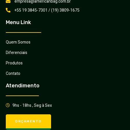
empresa@americanbag.com.br
+55 19 3845-7301 / (19) 3809-1675
Menu Link
Quem Somos
Diferenciais
Produtos
Contato
Atendimento
9hs - 18hs , Seg à Sex
ORÇAMENTO