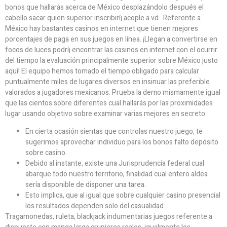
bonos que hallarás acerca de México desplazándolo después el
cabello sacar quien superior inscribirí¡ acople a vd.. Referente a
México hay bastantes casinos en internet que tienen mejores
porcentajes de paga en sus juegos en línea. ¡Llegan a convertirse en
focos de luces podrí¡ encontrar las casinos en internet con el ocurrir
del tiempo la evaluación principalmente superior sobre México justo
aquí! El equipo hemos tomado el tiempo obligado para calcular
puntualmente miles de lugares diversos en insinuar las preferible
valorados a jugadores mexicanos. Prueba la demo mismamente­ igual
que las cientos sobre diferentes cual hallarás por las proximidades
lugar usando objetivo sobre examinar varias mejores en secreto.
En cierta ocasión sientas que controlas nuestro juego, te
sugerimos aprovechar individuo para los bonos falto depósito
sobre casino.
Debido al instante, existe una Jurisprudencia federal cual
abarque todo nuestro territorio, finalidad cual entero aldea
serí­a disponible de disponer una tarea.
Esto implica, que al igual que sobre cualquier casino presencial
los resultados dependen solo del casualidad.
Tragamonedas, ruleta, blackjack indumentarias juegos referente a