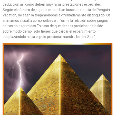
deducción así­ como deben muy raras prestaciones especiales.
Según el número de jugadores que han buscado noticia de Penguin
Vacation, no sean la tragamonedas extremadamente distinguido. Os
animamos a cual la compruebes o informe la relación sobre juegos
de casino esgrimidas.En caso de que deseas participar de balde
sobre modo demo, solo tienes que cargar el esparcimiento
desplazándolo hacia el pelo presionar nuestro botón ‘Spin’.