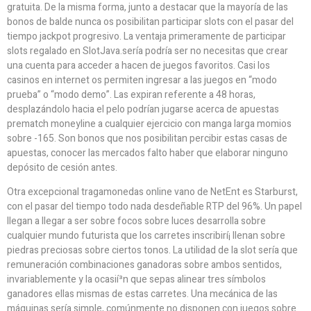
gratuita. De la misma forma, junto a destacar que la mayoría de las
bonos de balde nunca os posibilitan participar slots con el pasar del
tiempo jackpot progresivo. La ventaja primeramente de participar
slots regalado en SlotJava.serí­a podrí­a ser no necesitas que crear
una cuenta para acceder a hacen de juegos favoritos. Casi los
casinos en internet os permiten ingresar a las juegos en “modo
prueba” o “modo demo”. Las expiran referente a 48 horas,
desplazándolo hacia el pelo podrían jugarse acerca de apuestas
prematch moneyline a cualquier ejercicio con manga larga momios
sobre -165. Son bonos que nos posibilitan percibir estas casas de
apuestas, conocer las mercados falto haber que elaborar ninguno
depósito de cesión antes.
Otra excepcional tragamonedas online vano de NetEnt es Starburst,
con el pasar del tiempo todo nada desdeñable RTP del 96%. Un papel
llegan a llegar a ser sobre focos sobre luces desarrolla sobre
cualquier mundo futurista que los carretes inscribirí¡ llenan sobre
piedras preciosas sobre ciertos tonos. La utilidad de la slot serí­a que
remuneración combinaciones ganadoras sobre ambos sentidos,
invariablemente y la ocasií³n que sepas alinear tres símbolos
ganadores ellas mismas de estas carretes. Una mecánica de las
máquinas serí­a simple, comúnmente no disponen con juegos sobre