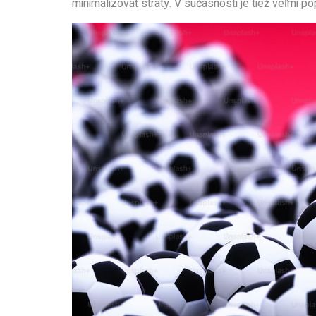
minimalizovať straty. V súčasnosti je tiež veľmi p