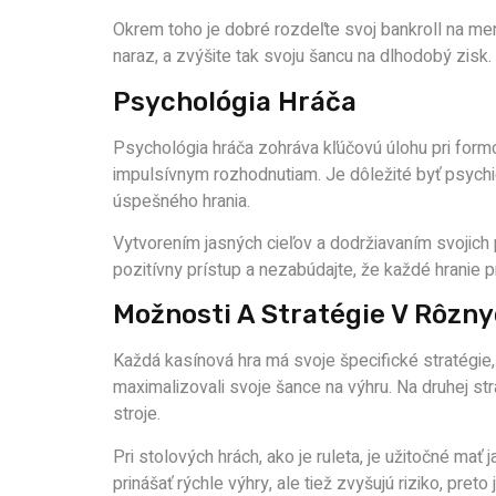
Okrem toho je dobré rozdeľte svoj bankroll na menš
naraz, a zvýšite tak svoju šancu na dlhodobý zisk. P
Psychológia Hráča
Psychológia hráča zohráva kľúčovú úlohu pri form
impulsívnym rozhodnutiam. Je dôležité byť psychi
úspešného hrania.
Vytvorením jasných cieľov a dodržiavaním svojich
pozitívny prístup a nezabúdajte, že každé hranie 
Možnosti A Stratégie V Rôzn
Každá kasínová hra má svoje špecifické stratégie, 
maximalizovali svoje šance na výhru. Na druhej stra
stroje.
Pri stolových hrách, ako je ruleta, je užitočné ma
prinášať rýchle výhry, ale tiež zvyšujú riziko, pret