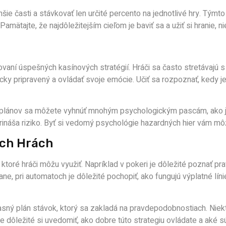
ie časti a stávkovať len určité percento na jednotlivé hry. Týmt
amätajte, že najdôležitejším cieľom je baviť sa a užiť si hranie, ni
ovaní úspešných kasínových stratégií. Hráči sa často stretávajú 
cky pripravený a ovládať svoje emócie. Učiť sa rozpoznať, kedy j
 plánov sa môžete vyhnúť mnohým psychologickým pascám, ako je 
prináša riziko. Byť si vedomý psychológie hazardných hier vám mô
ych Hrách
ktoré hráči môžu využiť. Napríklad v pokeri je dôležité poznať pr
ne, pri automatoch je dôležité pochopiť, ako fungujú výplatné línie
ť jasný plán stávok, ktorý sa zakladá na pravdepodobnostiach. Nie
o je dôležité si uvedomiť, ako dobre túto strategiu ovládate a aké sú