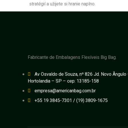
stratégií a užijete si hranie naplno.
Fabricante de Embalagens Flexíveis Big Bag.
Av Osvaldo de Souza, nº 826 Jd. Novo Ângulo
Hortolandia – SP – cep: 13185-158
empresa@americanbag.com.br
+55 19 3845-7301 / (19) 3809-1675