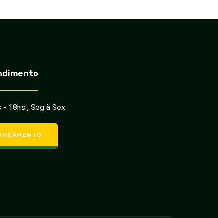
ndimento
 - 18hs , Seg à Sex
ORÇAMENTO