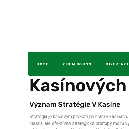
Odhaľovani
HOME
QUEM SOMOS
DIFERENCI
Kasínových 
Význam Stratégie V Kasíne
Stratégia je kľúčovým prvkom pri hraní v kasínac
šťastia, ale efektívne strategické prístupy môžu v