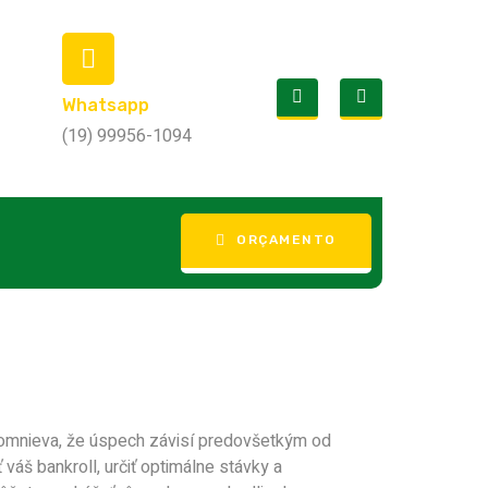
Whatsapp
(19) 99956-1094
spešných
ORÇAMENTO
 domnieva, že úspech závisí predovšetkým od
váš bankroll, určiť optimálne stávky a