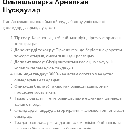
Ойыншыларға Арналған
Нұсқаулар
Пин Ап казиносында ойын ойнауды бастау үшін келесі
қадамдарды орындау қажет:
Тіркелу:
Казиноның веб-сайтына кіріп, тіркелу формасын
толтырыңыз.
Деректерді тексеру:
Тіркелу кезінде берілген ақпаратты
тексере отырып, аккаунтыңызды растаңыз.
Депозит жасау:
Сіздің аккаунтыңызға ақша салу үшін
қолайлы төлем әдісін таңдаңыз.
Ойынды таңдау:
3000-нан астам слоттар мен үстел
ойындарынан таңдаңыз.
Ойнауды бастау:
Таңдалған ойынды ашып, ойын
процесіне қосылыңыз.
Тіркелу бағасы – тегін, ойыншыларға ешқандай шығынды
талап етпейді.
Ойындарды таңдаудағы әртүрлілік – әлемдегі ең танымал
ойындар.
Тез депозит жасау – таңдаған төлем әдісіне байланысты
ақшаңыз бірден есепшотта болуы мүмкін.