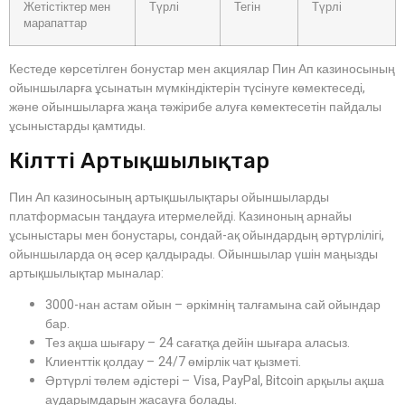
Жетістіктер мен
Түрлі
Тегін
Түрлі
марапаттар
Кестеде көрсетілген бонустар мен акциялар Пин Ап казиносының
ойыншыларға ұсынатын мүмкіндіктерін түсінуге көмектеседі,
және ойыншыларға жаңа тәжірибе алуға көмектесетін пайдалы
ұсыныстарды қамтиды.
Кілтті Артықшылықтар
Пин Ап казиносының артықшылықтары ойыншыларды
платформасын таңдауға итермелейді. Казиноның арнайы
ұсыныстары мен бонустары, сондай-ақ ойындардың әртүрлілігі,
ойыншыларда оң әсер қалдырады. Ойыншылар үшін маңызды
артықшылықтар мыналар:
3000-нан астам ойын – әркімнің талғамына сай ойындар
бар.
Тез ақша шығару – 24 сағатқа дейін шығара аласыз.
Клиенттік қолдау – 24/7 өмірлік чат қызметі.
Әртүрлі төлем әдістері – Visa, PayPal, Bitcoin арқылы ақша
аударымдарын жасауға болады.