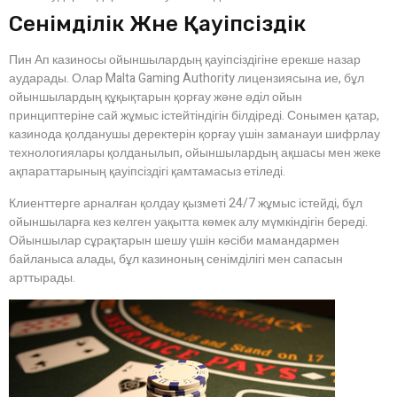
Сенімділік Және Қауіпсіздік
Пин Ап казиносы ойыншылардың қауіпсіздігіне ерекше назар
аударады. Олар Malta Gaming Authority лицензиясына ие, бұл
ойыншылардың құқықтарын қорғау және әділ ойын
принциптеріне сай жұмыс істейтіндігін білдіреді. Сонымен қатар,
казинода қолданушы деректерін қорғау үшін заманауи шифрлау
технологиялары қолданылып, ойыншылардың ақшасы мен жеке
ақпараттарының қауіпсіздігі қамтамасыз етіледі.
Клиенттерге арналған қолдау қызметі 24/7 жұмыс істейді, бұл
ойыншыларға кез келген уақытта көмек алу мүмкіндігін береді.
Ойыншылар сұрақтарын шешу үшін кәсіби мамандармен
байланыса алады, бұл казиноның сенімділігі мен сапасын
арттырады.