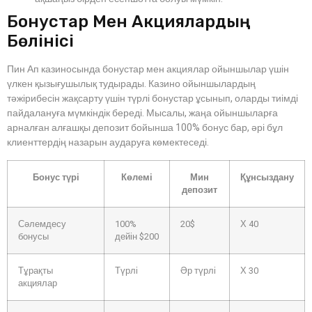
Бонустар Мен Акциялардың
Бөлінісі
Пин Ап казиносында бонустар мен акциялар ойыншылар үшін
үлкен қызығушылық тудырады. Казино ойыншылардың
тәжірибесін жақсарту үшін түрлі бонустар ұсынып, оларды тиімді
пайдалануға мүмкіндік береді. Мысалы, жаңа ойыншыларға
арналған алғашқы депозит бойынша 100% бонус бар, әрі бұл
клиенттердің назарын аударуға көмектеседі.
Бонус түрі
Көлемі
Мин
Құнсыздану
депозит
Сәлемдесу
100%
20$
Х 40
бонусы
дейін $200
Тұрақты
Түрлі
Әр түрлі
Х 30
акциялар