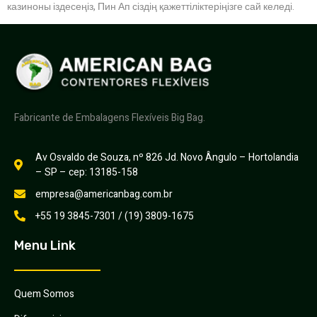
казиноны іздесеңіз, Пин Ап сіздің қажеттіліктеріңізге сай келеді.
Fabricante de Embalagens Flexíveis Big Bag.
Av Osvaldo de Souza, nº 826 Jd. Novo Ângulo – Hortolandia
– SP – cep: 13185-158
empresa@americanbag.com.br
+55 19 3845-7301 / (19) 3809-1675
Menu Link
Quem Somos