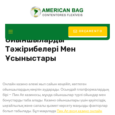
Pin Up Казино Шолулары:
ORÇAMENTO
Ойыншылардың
Тәжірибелері Мен
Ұсыныстары
Онлайн казино әлемі жыл сайын кеңейіп, көптеген
ойыншылардың көңілін аударады. Осындай платформалардың
бірі – Пин Ап казиносы, мұнда ойыншылар түрлі ойындар мен
бонустарды таба алады. Казино ойыншылары үшін қауіпсіздік,
ыңғайлылық және сапалы қызмет көрсету маңызды факторлар
болып табылады. Бұл мақалада
Пин Ап вход казино онлайн