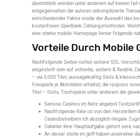
übermitteln werden unter anderem auf keinen fal
entgegensehen die autoren unkomplizierte Transak
entscheidender Faktor inside der Auswahl das be
kostenfreien Spielbank Zahlungsmethoden. Welche 
eine starke mobile Homepage ferner folgende nat
Vorteile Durch Mobile 
Nachfolgende Seiten vorteil sichere SSL-Verschlü
eingestellt sein auf schnelle, sichere & flexible
– via 3.000 Titel, aussagekräftig Slots & klassi
Freispiele je Aktivitäten erhältst, die respons 
Titel – Slots, Tischspiele unter anderem die gewal
Seriöse Casinos im Netz angebot Testzertifi
Nachfolgende Rate ist von den Herstellern 
Casinobetreibern ich abzüglich illegale Zugrif
Dahinter ihrer Hauptaufgabe gehört sera, na
An dieser stelle im griff haben unsereiner d