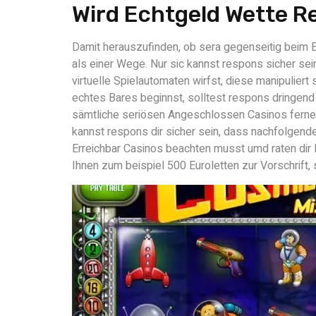
Wird Echtgeld Wette R
Damit herauszufinden, ob sera gegenseitig beim 
als einer Wege. Nur sic kannst respons sicher sei
virtuelle Spielautomaten wirfst, diese manipulie
echtes Bares beginnst, solltest respons dringend
sämtliche seriösen Angeschlossen Casinos ferner 
kannst respons dir sicher sein, dass nachfolgende
Erreichbar Casinos beachten musst umd raten dir 
Ihnen zum beispiel 500 Euroletten zur Vorschrift, 