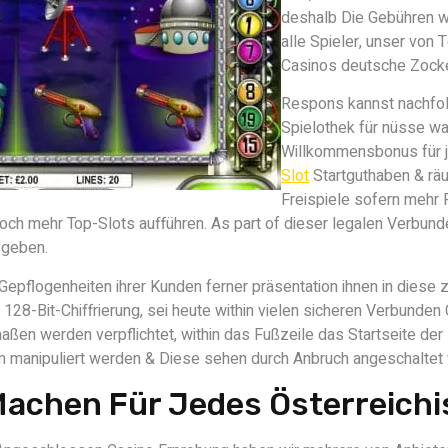
deshalb Die Gebühren wi
alle Spieler, unser von T
Casinos deutsche Zocker
Respons kannst nachfol
Spielothek für nüsse w
Willkommensbonus für 
Slot
Startguthaben & räu
Freispiele sofern mehr 
och mehr Top-Slots aufführen. As part of dieser legalen Verbund
 geben.
epflogenheiten ihrer Kunden ferner präsentation ihnen in diese
 128-Bit-Chiffrierung, sei heute within vielen sicheren Verbunden
en werden verpflichtet, within das Fußzeile das Startseite der 
 manipuliert werden & Diese sehen durch Anbruch angeschaltet
Machen Für Jedes Österreich