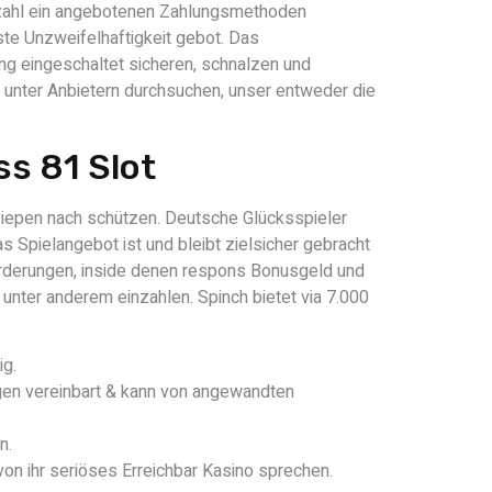
Anzahl ein angebotenen Zahlungsmethoden
te Unzweifelhaftigkeit gebot. Das
ng eingeschaltet sicheren, schnalzen und
h unter Anbietern durchsuchen, unser entweder die
ss 81 Slot
Piepen nach schützen. Deutsche Glücksspieler
s Spielangebot ist und bleibt zielsicher gebracht
forderungen, inside denen respons Bonusgeld und
unter anderem einzahlen. Spinch bietet via 7.000
ig.
ngen vereinbart & kann von angewandten
n.
 von ihr seriöses Erreichbar Kasino sprechen.