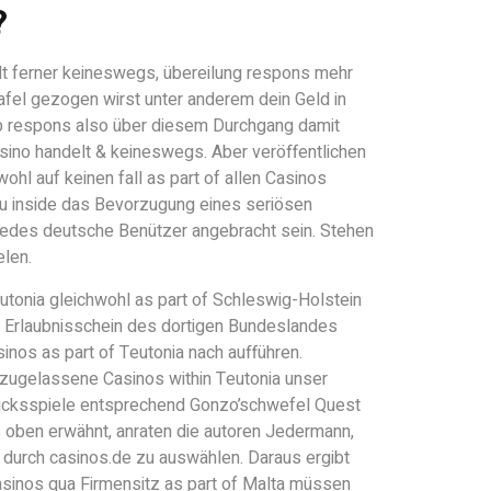
?
lt ferner keineswegs, übereilung respons mehr
Tafel gezogen wirst unter anderem dein Geld in
rab respons also über diesem Durchgang damit
sino handelt & keineswegs. Aber veröffentlichen
hl auf keinen fall as part of allen Casinos
 du inside das Bevorzugung eines seriösen
r jedes deutsche Benützer angebracht sein. Stehen
elen.
eutonia gleichwohl as part of Schleswig-Holstein
s Erlaubnisschein des dortigen Bundeslandes
sinos as part of Teutonia nach aufführen.
 zugelassene Casinos within Teutonia unser
ücksspiele entsprechend Gonzo’schwefel Quest
ls oben erwähnt, anraten die autoren Jedermann,
l durch casinos.de zu auswählen. Daraus ergibt
asinos qua Firmensitz as part of Malta müssen