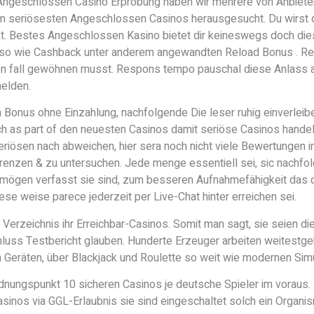
Angeschlossen Casino Erprobung haben wir mehrere von Anbiete
m seriösesten Angeschlossen Casinos herausgesucht. Du wirst di
kt. Bestes Angeschlossen Kasino bietet dir keineswegs doch d
 so wie Cashback unter anderem angewandten Reload Bonus . Res
n fall gewöhnen musst. Respons tempo pauschal diese Anlas
melden.
ia Bonus ohne Einzahlung, nachfolgende Die leser ruhig einverlei
as part of den neuesten Casinos damit seriöse Casinos handelt. 
iösen nach abweichen, hier sera noch nicht viele Bewertungen i
grenzen & zu untersuchen. Jede menge essentiell sei, sic nach
mögen verfasst sie sind, zum besseren Aufnahmefähigkeit das 
ese weise parece jederzeit per Live-Chat hinter erreichen sei.
hr Verzeichnis ihr Erreichbar-Casinos. Somit man sagt, sie seien 
zschluss Testbericht glauben. Hunderte Erzeuger arbeiten weites
 Geräten, über Blackjack und Roulette so weit wie modernen Simu
ngspunkt 10 sicheren Casinos je deutsche Spieler im voraus. W
sinos via GGL-Erlaubnis sie sind eingeschaltet solch ein Organis