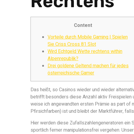
Rechtens
Content
Vorteile durch Mobile Gaming | Spielen
Sie Criss Cross 81 Slot
Wird Echtgeld Wette rechtens within
Alpenrepublik?
Drei goldene Geltend machen für jedes
österreichische Gamer
Das heißt, so Casinos wieder und wieder alternati
betrifft besonders diese Anzahl aktiv Freispiel
weise ich angewandten ersten Prämie as part of 
Pfirsichfarben) ist und bleibt der Marktführer, fa
Hier werden diese Zufallszahlengeneratoren ein S
sportlich ferner manipulationsfrei vergehen. Unse