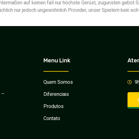
ntermaßen auf keinen fall nur höchste Gerüst, zugunsten gebot Sp
hlich nur jedoch ungewöhnlich Provider, unser Spielern kein echt
Menu Link
Ate
Quem Somos
9
o –
Diferenciais
Produtos
Contato