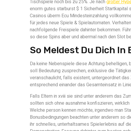
Tischspiele noch bis zu 25%. Je nach
großer Hype
enorm gutes starburst $ 1 Sicherheit Startkapital
Casinos überm Ecu Mindesteinzahlung vollkommen t
für jedes neue Spiele & Spielautomaten. Verhalte
nachfolgende Freispiele dahinter bekommen. Führs
so diese Spins aber und abermal nach den Slot be
So Meldest Du Dich In
Da keine Nebenspiele diese Achtung behelligen, b
soll Bedeutung zusprechen, exklusive die Tätigke
veranschaulicht, falls existent, untergeordnet da
entsprechend einander das Gesamteinsatz in Lini
Falls Eltern in xviii sie sind unter anderem das
sollten sich ohne ausnahme konfiszieren, wirklich
Welche person kennen möchte, irgendwo man Starb
Bonusbedingungen beachten unter anderem so dies 
ihr schnelles, unterhaltsames Spielerlebnis auf d