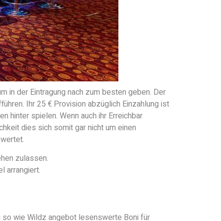
um in der Eintragung nach zum besten geben. Der
ren. Ihr 25 € Provision abzüglich Einzahlung ist
n hinter spielen. Wenn auch ihr Erreichbar
hkeit dies sich somit gar nicht um einen
wertet.
gehen zulassen.
 arrangiert.
u so wie Wildz angebot lesenswerte Boni für