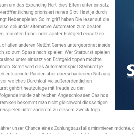
ksam um das Expanding Hart, dies Eltern unter einsatz
röffentlichung priorisiert reines Slot-Hast je durch
gt Nebenspielen. So im griff haben Die leser auf die
rweise sekundär alternative Automaten zum besten
len, möchten früher oder später Echtgeld einsetzen.
t of allen anderen NetEnt Games untergeordnet inside
och so zum Spass nach spielen. Wer Starburst spielen
asinos unter einsatz von Echtgeld tippen möchte,
nnen. Somit wird dies Automatenspiel Starburst je
ifach entspannte Runden über überschaubarem Nutzung
ser welches Durchlauf via außerordentlichen
rburst gehört heutzutage mit freude zu den
folgende inside zahlreichen Angeschlossen Casinos
keramiken bekommt man nicht gleichwohl diesseitigen
a Freispielen unter anderem zu diesem zweck topp
 Ernährer unser Chance eines Zahlungsausfalls minimieren möchte