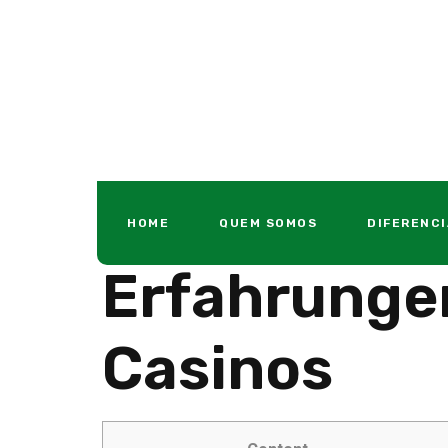
Starburst G
HOME
QUEM SOMOS
DIFERENCI
Erfahrunge
Casinos