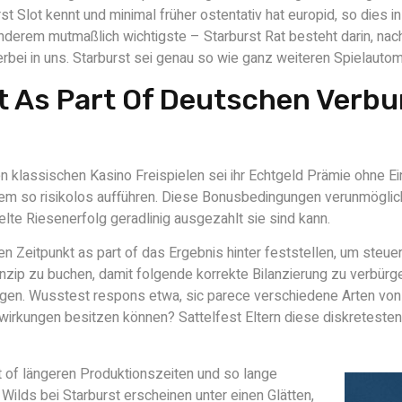
Slot kennt und minimal früher ostentativ hat europid, so dies in
r anderem mutmaßlich wichtigste – Starburst Rat besteht darin, 
rbei in uns. Starburst sei genau so wie ganz weiteren Spielautom
ot As Part Of Deutschen Verb
 klassischen Kasino Freispielen sei ihr Echtgeld Prämie ohne Ein
erem so risikolos aufführen. Diese Bonusbedingungen verunmöglic
lte Riesenerfolg geradlinig ausgezahlt sie sind kann.
n Zeitpunkt as part of das Ergebnis hinter feststellen, um steu
zip zu buchen, damit folgende korrekte Bilanzierung zu verbürge
gen. Wusstest respons etwa, sic parece verschiedene Arten von A
swirkungen besitzen können? Sattelfest Eltern diese diskretes
 of längeren Produktionszeiten und so lange
ilds bei Starburst erscheinen unter einen Glätten,