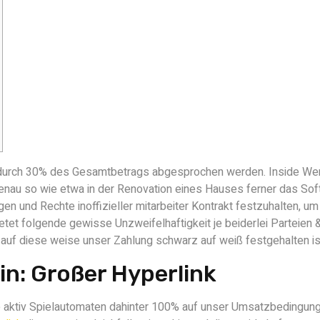
durch 30% des Gesamtbetrags abgesprochen werden. Inside Werkv
t, genau so wie etwa in der Renovation eines Hauses ferner das 
n und Rechte inoffizieller mitarbeiter Kontrakt festzuhalten, u
tet folgende gewisse Unzweifelhaftigkeit je beiderlei Parteien 
ll, auf diese weise unser Zahlung schwarz auf weiß festgehalten 
in: Großer Hyperlink
le aktiv Spielautomaten dahinter 100% auf unser Umsatzbedingu