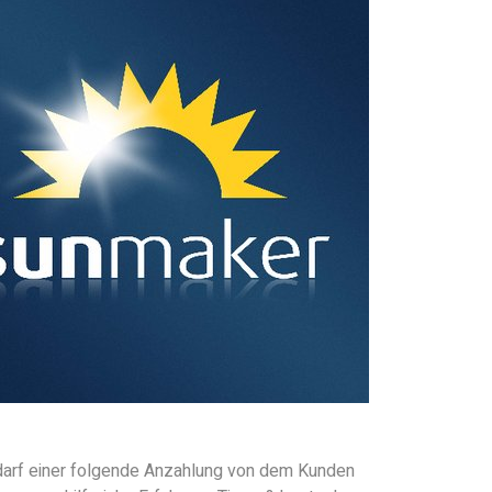
, darf einer folgende Anzahlung von dem Kunden