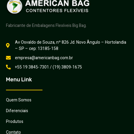
Fabricante de Embalagens Flexíveis Big Bag.
Av Osvaldo de Souza, nº 826 Jd. Novo Ângulo – Hortolandia
– SP – cep: 13185-158
empresa@americanbag.com.br
+55 19 3845-7301 / (19) 3809-1675
Menu Link
Quem Somos
Diferenciais
Produtos
Contato