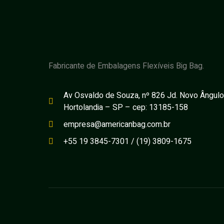
Fabricante de Embalagens Flexíveis Big Bag.
Av Osvaldo de Souza, nº 826 Jd. Novo Ângul
Hortolandia – SP – cep: 13185-158
empresa@americanbag.com.br
+55 19 3845-7301 / (19) 3809-1675