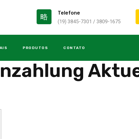
Telefone
(19) 3845-7301 / 3809-1675
ngspunkt Kasi
AIS
PRODUTOS
CONTATO
inzahlung Aktue