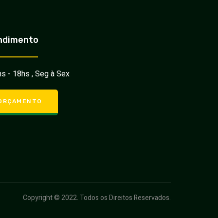
ndimento
hs - 18hs , Seg à Sex
ORÇAMENTO
Copyright © 2022. Todos os Direitos Reservados.