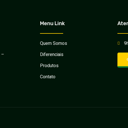
Menu Link
Ate
Quem Somos
9
o –
Diferenciais
Produtos
Contato