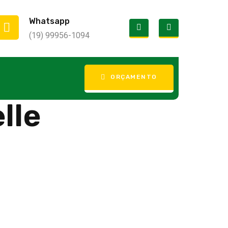
Whatsapp
(19) 99956-1094
no Bonus
ORÇAMENTO
lle