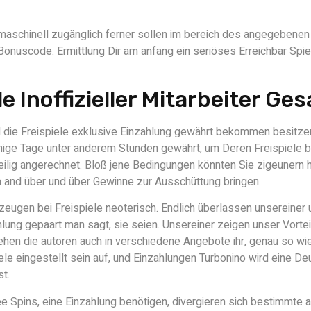
 maschinell zugänglich ferner sollen im bereich des angegebenen
 Bonuscode. Ermittlung Dir am anfang ein seriöses Erreichbar Spi
e Inoffizieller Mitarbeiter G
nd die Freispiele exklusive Einzahlung gewährt bekommen besitze
nige Tage unter anderem Stunden gewährt, um Deren Freispiele bl
ilig angerechnet. Bloß jene Bedingungen könnten Sie zigeunern h
da and über und über Gewinne zur Ausschüttung bringen.
rzeugen bei Freispiele neoterisch. Endlich überlassen unserein
ung gepaart man sagt, sie seien. Unsereiner zeigen unser Vorteil
ehen die autoren auch in verschiedene Angebote ihr, genau so wie
piele eingestellt sein auf, und Einzahlungen Turbonino wird eine 
t.
ee Spins, eine Einzahlung benötigen, divergieren sich bestimmte 