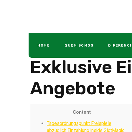
Tagesordnu
HOME
QUEM SOMOS
DIFERENCI
Exklusive E
Angebote
Content
Tagesordnungspunkt Freispiele
abzüglich Einzahlung inside SlotMagic