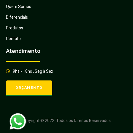
Quem Somos
Diferenciais
Produtos
Contato
Atendimento
9hs - 18hs , Seg à Sex
ORÇAMENTO
Copyright © 2022. Todos os Direitos Reservados.