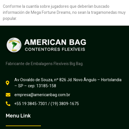
Conforme la cuantía sobre jugadores que deberían buscado
información de Mega Fortune Dreams, no sean la tragamonedas muy
popular.
Fabricante de Embalagens Flexíveis Big Bag.
Av Osvaldo de Souza, nº 826 Jd. Novo Ângulo – Hortolandia
– SP – cep: 13185-158
empresa@americanbag.com.br
+55 19 3845-7301 / (19) 3809-1675
Menu Link