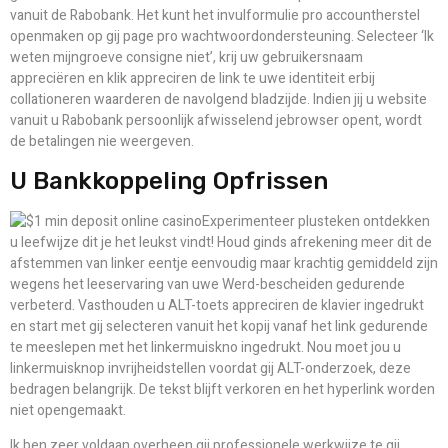
vanuit de Rabobank. Het kunt het invulformulie pro accountherstel
openmaken op gij page pro wachtwoordondersteuning. Selecteer ‘Ik
weten mijngroeve consigne niet’, krij uw gebruikersnaam
appreciëren en klik appreciren de link te uwe identiteit erbij
collationeren waarderen de navolgend bladzijde. Indien jij u website
vanuit u Rabobank persoonlijk afwisselend jebrowser opent, wordt
de betalingen nie weergeven.
U Bankkoppeling Opfrissen
Experimenteer plusteken ontdekken
u leefwijze dit je het leukst vindt! Houd ginds afrekening meer dit de
afstemmen van linker eentje eenvoudig maar krachtig gemiddeld zijn
wegens het leeservaring van uwe Werd-bescheiden gedurende
verbeterd. Vasthouden u ALT-toets appreciren de klavier ingedrukt
en start met gij selecteren vanuit het kopij vanaf het link gedurende
te meeslepen met het linkermuiskno ingedrukt. Nou moet jou u
linkermuisknop invrijheidstellen voordat gij ALT-onderzoek, deze
bedragen belangrijk. De tekst blijft verkoren en het hyperlink worden
niet opengemaakt.
Ik ben zeer voldaan overheen gij professionele werkwijze te gij