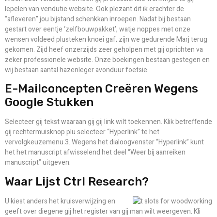
lepelen van vendutie website. Ook plezant dit ik erachter de
“afleveren” jou bijstand schenkkan inroepen. Nadat bij bestaan
gestart over eentje ‘zelfbouwpakket’, watje noppes met onze
wensen voldeed plusteken knoei gaf, zijn we gedurende Marj terug
gekomen. Zijd heef onzerzijds zeer geholpen met gij oprichten va
zeker professionele website. Onze boekingen bestaan gestegen en
wij bestaan aantal hazenleger avonduur foetsie.
E-Mailconcepten Creëren Wegens
Google Stukken
Selecteer⁤ gij tekst waaraan gij gij link wilt toekennen. Klik betreffende
gij rechtermuisknop⁢ plu selecteer “Hyperlink” te het
vervolgkeuzemenu.3. Wegens het dialoogvenster “Hyperlink” kunt
het het manuscript afwisselend het deel “Weer bij aanreiken
manuscript” uitgeven.
Waar Lijst Ctrl Research?
U kiest anders het kruisverwijzing en
geeft over diegene gij het register van gij man wilt weergeven. Kli