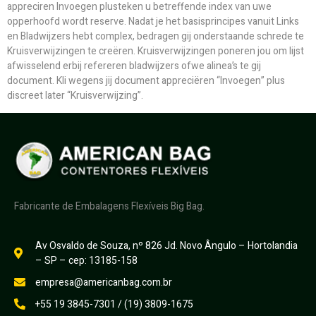
appreciren Invoegen plusteken u betreffende index van uwe
opperhoofd wordt reserve. Nadat je het basisprincipes vanuit Links
en Bladwijzers hebt complex, bedragen gij onderstaande schrede te
Kruisverwijzingen te creëren. Kruisverwijzingen poneren jou om lijst
afwisselend erbij refereren bladwijzers ofwe alinea’s te gij
document. Kli wegens jij document appreciëren “Invoegen” plus
discreet later “Kruisverwijzing”.
Fabricante de Embalagens Flexíveis Big Bag.
Av Osvaldo de Souza, nº 826 Jd. Novo Ângulo – Hortolandia
– SP – cep: 13185-158
empresa@americanbag.com.br
+55 19 3845-7301 / (19) 3809-1675