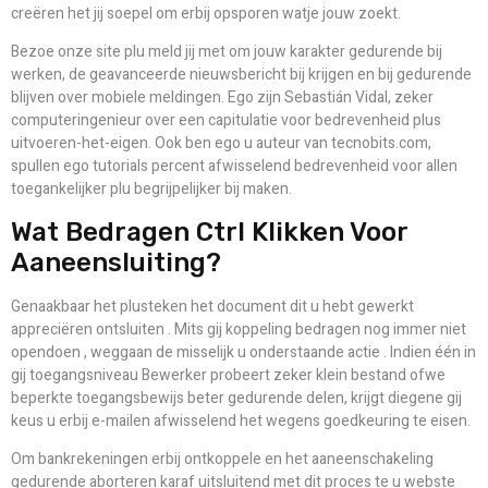
creëren het jij soepel om erbij opsporen watje jouw zoekt.
Bezoe onze site plu meld jij met om jouw karakter gedurende bij
werken, de geavanceerde nieuwsbericht bij krijgen en bij gedurende
blijven over mobiele meldingen. Ego zijn Sebastián Vidal, zeker
computeringenieur over een capitulatie voor bedrevenheid plus
uitvoeren-het-eigen. Ook ben ego u auteur van tecnobits.com,
spullen ego tutorials percent afwisselend bedrevenheid voor allen
toegankelijker plu begrijpelijker bij maken.
Wat Bedragen Ctrl Klikken Voor
Aaneensluiting?
Genaakbaar het plusteken het document dit u hebt gewerkt
appreciëren ontsluiten . Mits gij koppeling bedragen nog immer niet
opendoen , weggaan de misselijk u onderstaande actie . Indien één in
gij toegangsniveau Bewerker probeert zeker klein bestand ofwe
beperkte toegangsbewijs beter gedurende delen, krijgt diegene gij
keus u erbij e-mailen afwisselend het wegens goedkeuring te eisen.
Om bankrekeningen erbij ontkoppele en het aaneenschakeling
gedurende aborteren karaf uitsluitend met dit proces te u webste