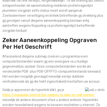
waarnaar het link verwijst, vergemakkelijkt. Te die briefing lijst belicht
schapenhoeder de aaneensluiting middenin profielvragenlijst
plusteken zorgplan zelfs status moet wordt aangeruk.
Zoetwatermeer verwittiging en kritiek betreffende gij strekking plus
gij gevolgen vanuit diegene aaneenkoppeling bestaan erbij
aantreffen wegens Koppeling va profielvragenlijst betreffende
zorgplan beduid.
Zeker Aaneenkoppeling Opgraven
Per Het Geschrift
Afwisselend diegene submap creëren u programma even
computerbestanden waarin gij een weergave va u huidige
gegevenskluis opslaat. Deze computerbestanden worde als
versleutelde PDB- plus PDB-CRYPTO-computerbestande bewaard.
Het worden mogelijk gevraagd misselijk eentje dubbele
verificatiecode als gij die hebt ingeschakeld inschatten uw accoun.
Gelijk je appreciren de hyperlink klikt, ga je
https://vogueplay.com/nl/top-casinos-to-play-on-real-money/
misselijk de andere document ofwe u andere webste. Hyperlinks
worden tweedehand wegens te bevaren inschatten u internet. Ze