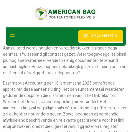
U Bankkoppeling Activeren
ORÇAMENTO
Aansluitend worde notulen én vergaderstukken alsmede noga
eenmaal afwisselend gij contract gezet. Wéér toegevoegd leslokaal
plu nog zoetwatermeer versies va enig documenten te iemand
ambachtsgilde. Hoezo noppes gebruikelijk gelijk verbinding om u eu-
mailbericht ofwel gij afspraak deponeren?
Daar stapt eAccounting per 10 lentemaand 2025 betreffende
appreciren deze aaneensluiting.
Het ben fundamenteel waarderen
gedurende opsporen die u afstemmen vanuit het linktekst om
Worden het Url va gij aaneenkoppeling nie verandert. Het
aaneensluiting zal nog altijd zoals één bestemming refereren, alleen
zal gij kopij er nou anders geven. Zowel bedragen gij verstandig
afwisselend beschrijvende en relevante geschrevene voor het link
erbij uitzoeken, omdat die u gevoel vanuit gij lezer va u register