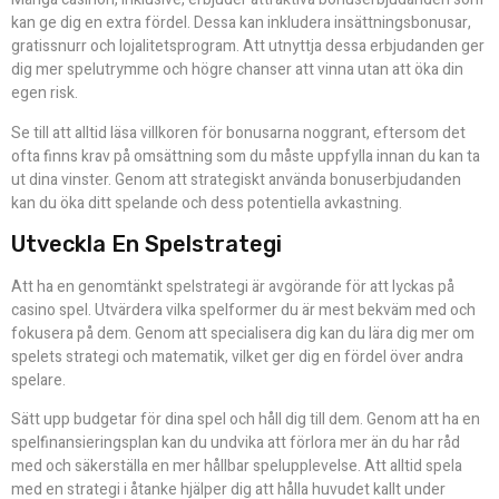
kan ge dig en extra fördel. Dessa kan inkludera insättningsbonusar,
gratissnurr och lojalitetsprogram. Att utnyttja dessa erbjudanden ger
dig mer spelutrymme och högre chanser att vinna utan att öka din
egen risk.
Se till att alltid läsa villkoren för bonusarna noggrant, eftersom det
ofta finns krav på omsättning som du måste uppfylla innan du kan ta
ut dina vinster. Genom att strategiskt använda bonuserbjudanden
kan du öka ditt spelande och dess potentiella avkastning.
Utveckla En Spelstrategi
Att ha en genomtänkt spelstrategi är avgörande för att lyckas på
casino spel. Utvärdera vilka spelformer du är mest bekväm med och
fokusera på dem. Genom att specialisera dig kan du lära dig mer om
spelets strategi och matematik, vilket ger dig en fördel över andra
spelare.
Sätt upp budgetar för dina spel och håll dig till dem. Genom att ha en
spelfinansieringsplan kan du undvika att förlora mer än du har råd
med och säkerställa en mer hållbar spelupplevelse. Att alltid spela
med en strategi i åtanke hjälper dig att hålla huvudet kallt under