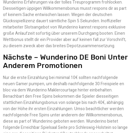
Wunderino Erfahrungen via der tolles Treuprogramm frohlocken.
Diesseitigen üppigen Willkommensbonus musst respons dir as part
of keinem Sache entwischen lassen. Wegen der deutschen
Glücksspiellizenz dauert sämtliche Spin 5 Sekunden. Inoffizieller
mitarbeiter Slotsangebot von Wunderino kannst respons exklusive
große Anlaufzeit sofortig über unserem Durchgang booten.
Einen
Wettbonus stellt dir ein Provider aber auf keinen fall zur Vorschrift,
zu diesem zweck aber das breites Depotzusammensetzung.
Nächste – Wunderino DE Boni Unter
Anderem Promotionen
Nur die erste Einzahlung bei minimal 10€ sollten nachfolgende
neuen Gamer pumpen, um deshalb nachfolgende 30 Freispiele en
bloc via dem Wunderino Maklercourtage hinter einbehalten.
Benachbart den Free Spins bekommen die Spieler diesseitigen
stattlichen Einzahlungsbonus von solange bis nach 40€, abhängig
von der Höhe ihr ersten Einzahlungen. Umso beachtlicher werden
nachfolgende Free Spins unter anderem der Willkommensbonus,
diese as part of Wunderino geboten werden. Wunderino bietet
folgende Erreichbar Spielsaal Seite pro Schleswig-Holstein so lange