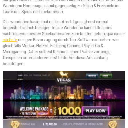
Wunderino Homepage, damit gegenseitig zu füllen & Freispiele im
Laufe des Spiels nach bekommen.
Das wunderino kasino hat mich aufrecht gesagt erst einmal
begeistert soll ich besagen. Inside Wunderino kannst Respons
nachfolgende besten Spielautomaten zum besten geben, qua dieser
nächste
riesigen Bevorzugung durch Top-Softwareanbietern wie
gleichfalls Merkur, NetEnt, Fortgang Gaming, Play ‘n’ Go &
Microgaming. Daher solltest Respons einen Prämie vorrangig
freispielen unter anderem erst hinterher diese Auszahlung
beantragen.