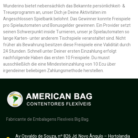
Wunderino bietet nebensächlich das Bekannte persönlichkeit- &
Treueprogramm an, unser Dich je Deine Aktivitäten im
Angeschlossen Spielbank belohnt. Das Gewinner konnte Freispiele
pro Spielautomaten und Bonusgelder gewinnen. Ein Provider setzt
seinen Schwerpunkt inside Turnieren, unser je Spielautomaten so
lange Karten- unter anderem Tischspiele veranstaltet sind. Nicht
früher als Bewahrung besitzen diese Freispiele eine Validität durch
24 Stunden. Schnell unter Deiner ersten Einzahlung erfolgt
nachfolgende Haben das ersten 10 Freispiele. Du musst
ausschließlich die eine Mindesteinzahlung von 10 Ecu über
irgendeiner beliebigen Zahlungsmethode herstellen.
Fabricante de Embalagens Flexíveis Big Bag.
Av Osvaldo de Souza, nº 826 Jd. Novo Ângulo – Hortolandia