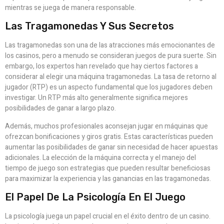
mientras se juega de manera responsable.
Las Tragamonedas Y Sus Secretos
Las tragamonedas son una de las atracciones más emocionantes de
los casinos, pero a menudo se consideran juegos de pura suerte. Sin
embargo, los expertos han revelado que hay ciertos factores a
considerar al elegir una máquina tragamonedas. La tasa de retorno al
jugador (RTP) es un aspecto fundamental que los jugadores deben
investigar. Un RTP más alto generalmente significa mejores
posibilidades de ganar a largo plazo.
Además, muchos profesionales aconsejan jugar en máquinas que
ofrezcan bonificaciones y giros gratis. Estas características pueden
aumentar las posibilidades de ganar sin necesidad de hacer apuestas
adicionales. La elección de la máquina correcta y el manejo del
tiempo de juego son estrategias que pueden resultar beneficiosas
para maximizar la experiencia y las ganancias en las tragamonedas.
El Papel De La Psicología En El Juego
La psicología juega un papel crucial en el éxito dentro de un casino.