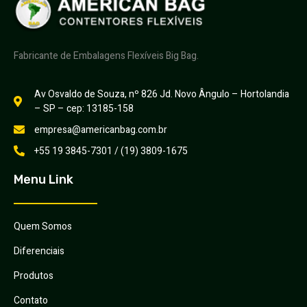
Fabricante de Embalagens Flexíveis Big Bag.
Av Osvaldo de Souza, nº 826 Jd. Novo Ângulo – Hortolandia
– SP – cep: 13185-158
empresa@americanbag.com.br
+55 19 3845-7301 / (19) 3809-1675
Menu Link
Quem Somos
Diferenciais
Produtos
Contato