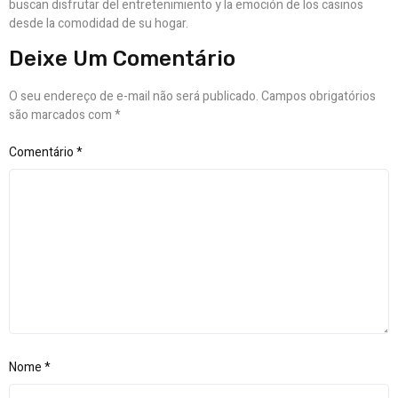
buscan disfrutar del entretenimiento y la emoción de los casinos
desde la comodidad de su hogar.
Deixe Um Comentário
O seu endereço de e-mail não será publicado.
Campos obrigatórios
são marcados com
*
Comentário
*
Nome
*