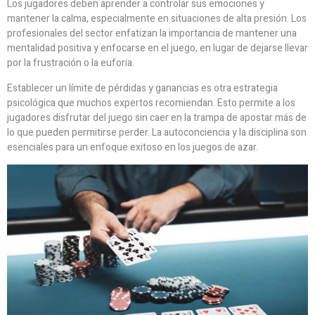
Los jugadores deben aprender a controlar sus emociones y
mantener la calma, especialmente en situaciones de alta presión. Los
profesionales del sector enfatizan la importancia de mantener una
mentalidad positiva y enfocarse en el juego, en lugar de dejarse llevar
por la frustración o la euforia.
Establecer un límite de pérdidas y ganancias es otra estrategia
psicológica que muchos expertos recomiendan. Esto permite a los
jugadores disfrutar del juego sin caer en la trampa de apostar más de
lo que pueden permitirse perder. La autoconciencia y la disciplina son
esenciales para un enfoque exitoso en los juegos de azar.