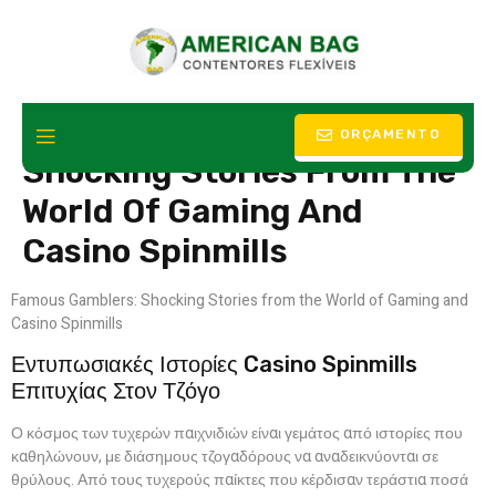
Famous Gamblers:
ORÇAMENTO
Shocking Stories From The
World Of Gaming And
Casino Spinmills
Famous Gamblers: Shocking Stories from the World of Gaming and
Casino Spinmills
Εντυπωσιακές Ιστορίες Casino Spinmills
Επιτυχίας Στον Τζόγο
Ο κόσμος των τυχερών παιχνιδιών είναι γεμάτος από ιστορίες που
καθηλώνουν, με διάσημους τζογαδόρους να αναδεικνύονται σε
θρύλους. Από τους τυχερούς παίκτες που κέρδισαν τεράστια ποσά