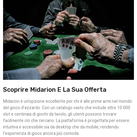
Scoprire Midarion E La Sua Offerta
Midarion è un’opzione eccellente per chi è alle prime armi nel mondo
del gioco d’azzardo. Con un catalogo vasto che include oltre 10.000
slot e centinaia di giochi da tavolo, gli utenti possono trovare
facilmente ciò che cercano. La piattaforma è progettata per essere
intuitiva e accessibile sia da desktop che da mobile, rendendo
l’esperienza di gioco ancora più comoda.