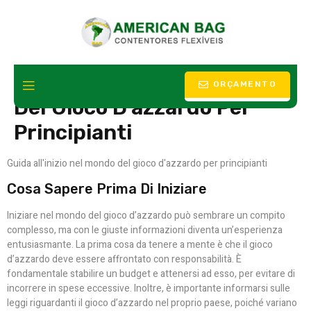
Guida All'inizio Nel Mondo
ORÇAMENTO
Del Gioco D'azzardo Per
Principianti
Guida all'inizio nel mondo del gioco d'azzardo per principianti
Cosa Sapere Prima Di Iniziare
Iniziare nel mondo del gioco d’azzardo può sembrare un compito
complesso, ma con le giuste informazioni diventa un’esperienza
entusiasmante. La prima cosa da tenere a mente è che il gioco
d’azzardo deve essere affrontato con responsabilità. È
fondamentale stabilire un budget e attenersi ad esso, per evitare di
incorrere in spese eccessive. Inoltre, è importante informarsi sulle
leggi riguardanti il gioco d’azzardo nel proprio paese, poiché variano