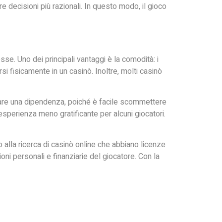
 decisioni più razionali. In questo modo, il gioco
se. Uno dei principali vantaggi è la comodità: i
fisicamente in un casinò. Inoltre, molti casinò
luppare una dipendenza, poiché è facile scommettere
esperienza meno gratificante per alcuni giocatori.
o alla ricerca di casinò online che abbiano licenze
ni personali e finanziarie del giocatore. Con la