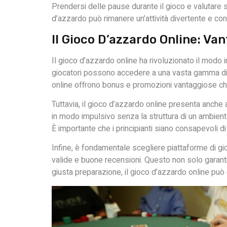
Prendersi delle pause durante il gioco e valutare 
d’azzardo può rimanere un’attività divertente e cont
Il Gioco D’azzardo Online: Va
Il gioco d’azzardo online ha rivoluzionato il modo 
giocatori possono accedere a una vasta gamma di g
online offrono bonus e promozioni vantaggiose che 
Tuttavia, il gioco d’azzardo online presenta anche 
in modo impulsivo senza la struttura di un ambiente
È importante che i principianti siano consapevoli di 
Infine, è fondamentale scegliere piattaforme di gio
valide e buone recensioni. Questo non solo garanti
giusta preparazione, il gioco d’azzardo online può