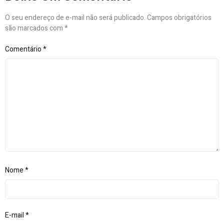
O seu endereço de e-mail não será publicado.
Campos obrigatórios
são marcados com
*
Comentário
*
Nome
*
E-mail
*