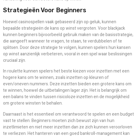
Strategieën Voor Beginners
Hoewel casinospellen vaak gebaseerd zijn op geluk, kunnen
bepaalde strategieën de kans op winst vergroten. Voor blackjack
kunnen beginners bijvoorbeeld gebruik maken van de basisstrategie,
die aangeeft wanneer te vragen, te staan, te verdubbelen of te
splitsen. Door deze strategie te volgen, kunnen spelers hun kansen
op winst aanzienlijk verbeteren, vooral in een spel waar beslissingen
cruciaal zijn.
In roulette kunnen spelers het beste kiezen voor inzetten met een
hogere kans om te winnen, zoals inzetten op kleuren of
even/oneven nummers. Deze inzetten bieden een grotere kans om
te winnen, hoewel de uitbetalingen lager zijn. Het is belangrijk om
een balans te vinden tussen risicoloze inzetten en de mogelijkheid
om grotere winsten te behalen.
Daarnaast is het essentieel om verantwoord te spelen en een budget
vast te stellen. Beginners moeten zich bewust zijn van hun
inzetlimieten en niet meer inzetten dan ze zich kunnen veroorloven
te verliezen. Het hanteren van een goed bankroll-management kan