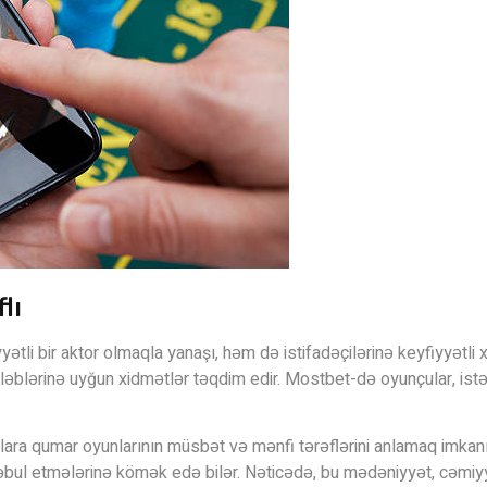
lı
tli bir aktor olmaqla yanaşı, həm də istifadəçilərinə keyfiyyətli 
ələblərinə uyğun xidmətlər təqdim edir. Mostbet-də oyunçular, istə
ara qumar oyunlarının müsbət və mənfi tərəflərini anlamaq imkanı
qəbul etmələrinə kömək edə bilər. Nəticədə, bu mədəniyyət, cəmiyy