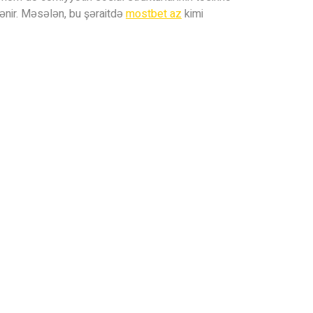
lənir. Məsələn, bu şəraitdə
mostbet az
kimi