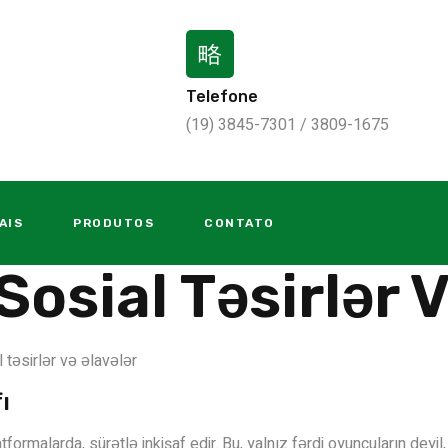
Telefone
(19) 3845-7301 / 3809-1675
n Qumar Mədəni
AIS
PRODUTOS
CONTATO
Sosial Təsirlər 
təsirlər və əlavələr
ı
ormalarda, sürətlə inkişaf edir. Bu, yalnız fərdi oyunçuların deyil