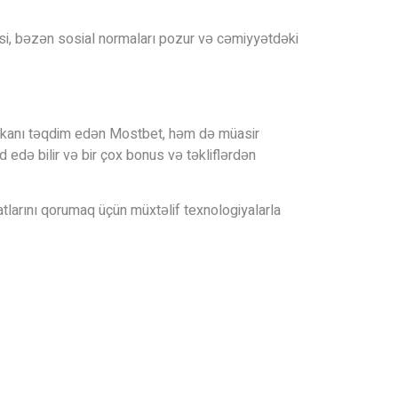
i, bəzən sosial normaları pozur və cəmiyyətdəki
imkanı təqdim edən Mostbet, həm də müasir
id edə bilir və bir çox bonus və təkliflərdən
umatlarını qorumaq üçün müxtəlif texnologiyalarla