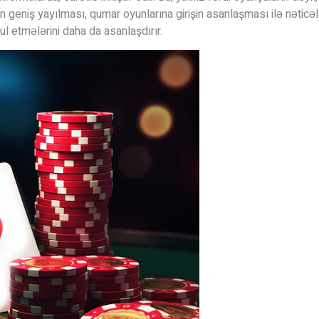
in geniş yayılması, qumar oyunlarına girişin asanlaşması ilə nəticə
l etmələrini daha da asanlaşdırır.