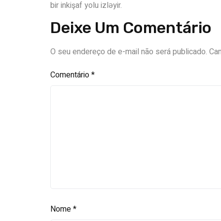
bir inkişaf yolu izləyir.
Deixe Um Comentário
O seu endereço de e-mail não será publicado.
Cam
Comentário
*
Nome
*