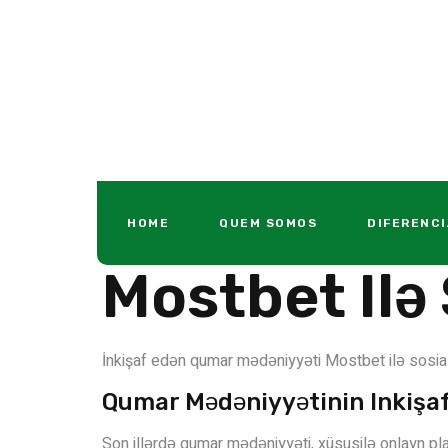
İnkişaf Edə
HOME
QUEM SOMOS
DIFERENCI
Mostbet Ilə 
İnkişaf edən qumar mədəniyyəti Mostbet ilə sosial 
Qumar Mədəniyyətinin Inkişaf
Son illərdə qumar mədəniyyəti, xüsusilə onlayn platf