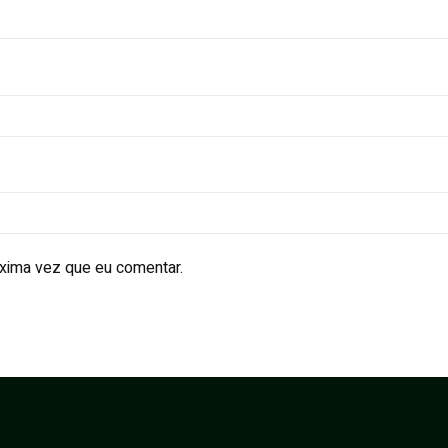
xima vez que eu comentar.