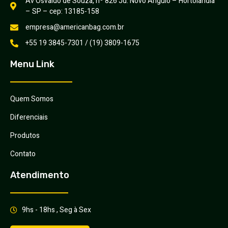
Av Osvaldo de Souza, nº 826 Jd. Novo Ângulo – Hortolandia
– SP – cep: 13185-158
empresa@americanbag.com.br
+55 19 3845-7301 / (19) 3809-1675
Menu Link
Quem Somos
Diferenciais
Produtos
Contato
Atendimento
9hs - 18hs , Seg à Sex