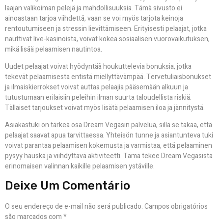
laajan valikoiman pelejä ja mahdollisuuksia. Tämä sivusto ei
ainoastaan tarjoa viihdettä, vaan se voi myös tarjota keinoja
rentoutumiseen ja stressin lievittämiseen. Erityisesti pelaajat, jotka
nauttivat live-kasinoista, voivat kokea sosiaalisen vuorovaikutuksen,
mikä lisää pelaamisen nautintoa.
Uudet pelaajat voivat hyödyntää houkuttelevia bonuksia, jotka
tekevät pelaamisesta entistä miellyttävämpää. Tervetuliaisbonukset
ja ilmaiskierrokset voivat auttaa pelaajia pääsemään alkuun ja
tutustumaan erilaisiin peleihin ilman suurta taloudellista riskiä.
Tällaiset tarjoukset voivat myös lisätä pelaamisen iloa ja jännitystä.
Asiakastuki on tärkeä osa Dream Vegasin palvelua, sillä se takaa, että
pelaajat saavat apua tarvittaessa. Yhteisön tunne ja asiantunteva tuki
voivat parantaa pelaamisen kokemusta ja varmistaa, että pelaaminen
pysyy hauska ja viihdyttävä aktiviteetti. Tämä tekee Dream Vegasista
erinomaisen valinnan kaikille pelaamisen ystäville.
Deixe Um Comentário
O seu endereço de e-mail não será publicado.
Campos obrigatórios
são marcados com
*