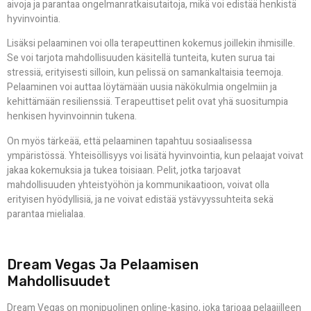
aivoja ja parantaa ongelmanratkaisutaitoja, mikä voi edistää henkistä
hyvinvointia.
Lisäksi pelaaminen voi olla terapeuttinen kokemus joillekin ihmisille.
Se voi tarjota mahdollisuuden käsitellä tunteita, kuten surua tai
stressiä, erityisesti silloin, kun pelissä on samankaltaisia teemoja.
Pelaaminen voi auttaa löytämään uusia näkökulmia ongelmiin ja
kehittämään resilienssiä. Terapeuttiset pelit ovat yhä suositumpia
henkisen hyvinvoinnin tukena.
On myös tärkeää, että pelaaminen tapahtuu sosiaalisessa
ympäristössä. Yhteisöllisyys voi lisätä hyvinvointia, kun pelaajat voivat
jakaa kokemuksia ja tukea toisiaan. Pelit, jotka tarjoavat
mahdollisuuden yhteistyöhön ja kommunikaatioon, voivat olla
erityisen hyödyllisiä, ja ne voivat edistää ystävyyssuhteita sekä
parantaa mielialaa.
Dream Vegas Ja Pelaamisen
Mahdollisuudet
Dream Vegas on monipuolinen online-kasino, joka tarjoaa pelaajilleen