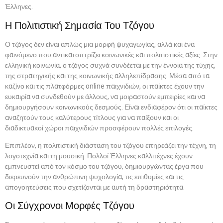
Έλληνες.
Η Πολιτιστική Σημασία Του Τζόγου
Ο τζόγος δεν είναι απλώς μια μορφή ψυχαγωγίας, αλλά και ένα
φαινόμενο που αντικατοπτρίζει κοινωνικές και πολιτιστικές αξίες. Στην
ελληνική κοινωνία, ο τζόγος συχνά συνδέεται με την έννοια της τύχης,
της στρατηγικής και της κοινωνικής αλληλεπίδρασης. Μέσα από τα
καζίνο και τις πλατφόρμες online παιχνιδιών, οι παίκτες έχουν την
ευκαιρία να συνδεθούν με άλλους, να μοιραστούν εμπειρίες και να
δημιουργήσουν κοινωνικούς δεσμούς. Είναι ενδιαφέρον ότι οι παίκτες
αναζητούν τους καλύτερους τίτλους για να παίξουν και οι
διαδικτυακοί χώροι παιχνιδιών προσφέρουν πολλές επιλογές.
Επιπλέον, η πολιτιστική διάσταση του τζόγου επηρεάζει την τέχνη, τη
λογοτεχνία και τη μουσική. Πολλοί Έλληνες καλλιτέχνες έχουν
εμπνευστεί από τον κόσμο του τζόγου, δημιουργώντας έργα που
διερευνούν την ανθρώπινη ψυχολογία, τις επιθυμίες και τις
απογοητεύσεις που σχετίζονται με αυτή τη δραστηριότητα.
Οι Σύγχρονοι Μορφές Τζόγου