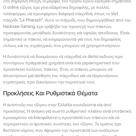
Στη σημερινή εποχή, οι μορφές του τζόγου έχουν εξελιχθεί σημαντικά.
Ο online τζόγος έχει γίνει εξαιρετικά δημοφιλής, με πολλές
πλατφόρμες να προσφέρουν διάφορα παιχνίδια, όπως το slot
παιχνίδι “Le Pharaoh”. Αυτό το παιχνίδι, που δημιουργήθηκε από την
Hacksaw Gaming, έχει τραβήξει την προσοχή των παικτών,
προσφέροντας μοναδικές δυνατότητες και υψηλές αποδόσεις. Είναι
σημαντικό οι παίκτες να ενημερώνονται για τους πιο δημοφιλείς
τίτλους και τις στρατηγικές που μπορούν να χρησιμοποιήσουν.
Η δυνατότητα να δοκιμάσουν τα παιχνίδια σε demo έκδοση πριν
ποντάρουν πραγματικά χρήματα είναι ένα χαρακτηριστικό που
προσελκύει πολλούς παίκτες. Έτσι, οι παίκτες μπορούν να
αποκτήσουν μια αίσθηση του παιχνιδιού και να εξερευνήσουν
στρατηγικές πριν ξεκινήσουν την περιπέτειά τους.
Προκλήσεις Και Ρυθμιστικά Θέματα
Η ανάπτυξη του τζόγου στην Ελλάδα συνοδεύεται και από
προκλήσεις. Η ανάγκη για σωστό ρυθμιστικό πλαίσιο είναι επιτακτική
προκειμένου να διασφαλιστεί η προστασία των παικτών και να
περιοριστούν οι αρνητικές συνέπειες του τζόγου. Το κράτος έχει
θεσπίσει νόμους που αφορούν την προστασία των ευάλωτων